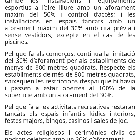
també les instal·lacions i equipaments
esportius a l’aire lliure amb un aforament
màxim del 50% i control d’accés; i les
instal·lacions en espais tancats amb un
aforament màxim del 30% amb cita prèvia i
sense vestidors, excepte en el cas de les
piscines.
Pel que fa als comerços, continua la limitació
del 30% d’aforament per als establiments de
menys de 800 metres quadrats. Respecte els
establiments de més de 800 metres quadrats,
s’aixequen les restriccions d’espai que hi havia
i passen a estar obertes al 100% de la
superfície amb un aforament del 30%.
Pel que fa a les activitats recreatives restaran
tancats els espais infantils lúdics interiors,
festes majors, bingos, casinos i sales de joc.
Els actes religiosos i cerimònies civils es
podran celebrar amb un 30% d’aforament.