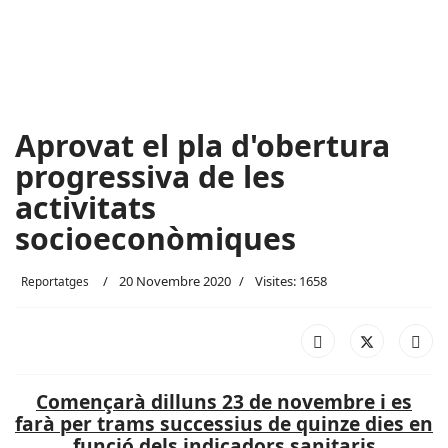
Aprovat el pla d'obertura
progressiva de les
activitats
socioeconòmiques
20 Novembre 2020
Visites: 1658
Reportatges
Començarà dilluns 23 de novembre i es
farà per trams successius de quinze dies en
funció dels indicadors sanitaris