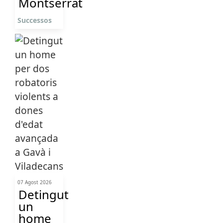
Montserrat
Successos
07 Agost 2026
Detingut
un
home