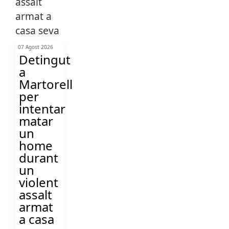
07 Agost 2026
Detingut
a
Martorell
per
intentar
matar
un
home
durant
un
violent
assalt
armat
a casa