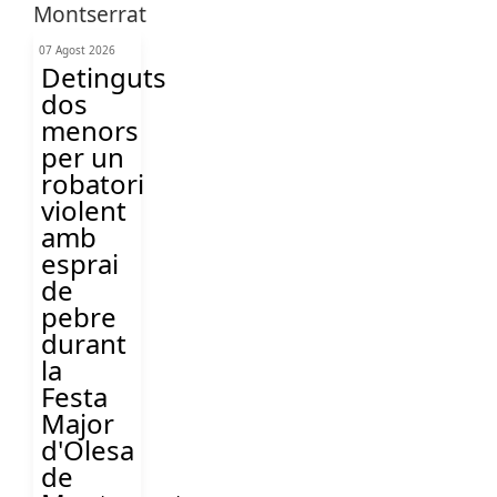
07 Agost 2026
Detinguts
dos
menors
per un
robatori
violent
amb
esprai
de
pebre
durant
la
Festa
Major
d'Olesa
de