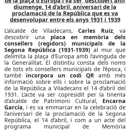
de la plaça d’Europa i va ser descobert ahir
diumenge, 14 d’abril, aniversari de la
proclamació de la República que es va
desenvolupar entre els anys 1931 i 1939
L’alcalde de Viladecans,
Carles Ruiz
, va
descobrir una
placa en memòria dels
consellers (regidors) municipals de la
Segona República (1931-1939)
al mur que
delimita la plaça d’Europa amb l’avinguda de
la Generalitat. El distintiu consta dels noms
de tots els consellers municipals de l’època, i
també
incorpora un codi QR
amb més
informació sobre ells i sobre la proclamació
de la República a Viladecans el 14 d’abril del
1931. L’acte va ser copresidit per la tinenta
d’alcalde de Patrimoni Cultural,
Encarna
García
, i es va emmarcar en la celebració de
l’aniversari de la proclamació de la Segona
República, el 14 d’abril, i com a un acte del
programa municipal de Memòria