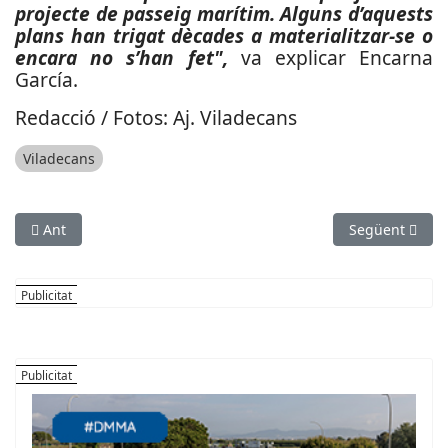
projecte de passeig marítim. Alguns d’aquests
plans han trigat dècades a materialitzar-se o
encara no s’han fet",
va explicar Encarna
García.
Redacció / Fotos: Aj. Viladecans
Viladecans
Article anterior: Demanen les dimissions dels responsables polí
Article següen
Ant
Següent