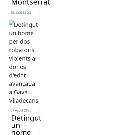
Montserrat
Successos
07 Agost 2026
Detingut
un
home