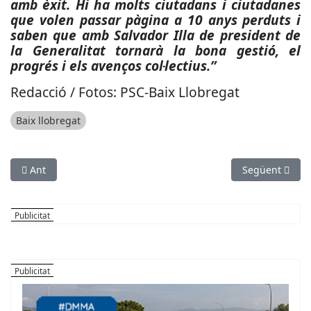
amb èxit. Hi ha molts ciutadans i ciutadanes
que volen passar pàgina a 10 anys perduts i
saben que amb Salvador Illa de president de
la Generalitat tornarà la bona gestió, el
progrés i els avenços col·lectius.”
Redacció / Fotos: PSC-Baix Llobregat
Baix llobregat
Article anterior: El PSC-Baix Llobregat amplia la seva represent
Article següen
Ant
Següent