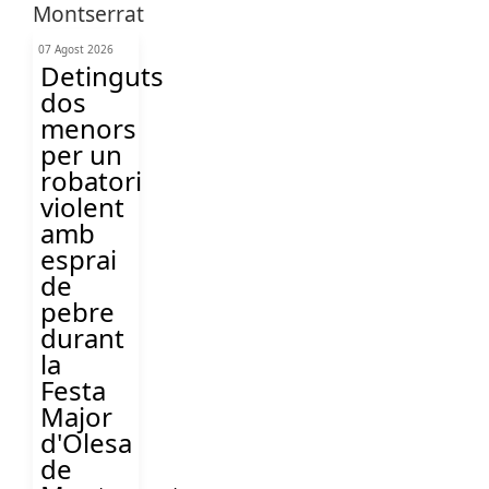
07 Agost 2026
Detinguts
dos
menors
per un
robatori
violent
amb
esprai
de
pebre
durant
la
Festa
Major
d'Olesa
de