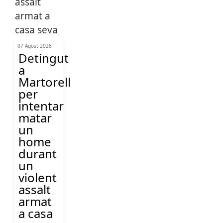
07 Agost 2026
Detingut
a
Martorell
per
intentar
matar
un
home
durant
un
violent
assalt
armat
a casa