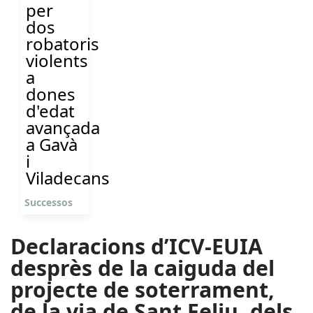
per
dos
robatoris
violents
a
dones
d'edat
avançada
a Gavà
i
Viladecans
Successos
Declaracions d’ICV-EUIA
desprès de la caiguda del
projecte de soterrament,
de la via de Sant Feliu, dels