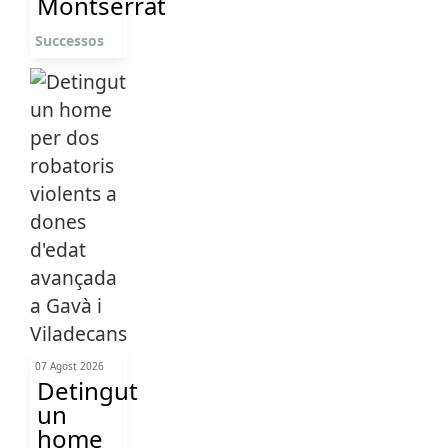
Montserrat
Successos
07 Agost 2026
Detingut
un
home