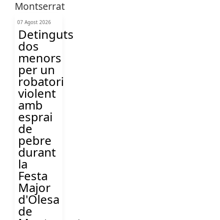
07 Agost 2026
Detinguts
dos
menors
per un
robatori
violent
amb
esprai
de
pebre
durant
la
Festa
Major
d'Olesa
de