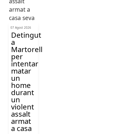
07 Agost 2026
Detingut
a
Martorell
per
intentar
matar
un
home
durant
un
violent
assalt
armat
a casa