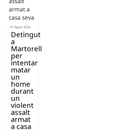
07 Agost 2026
Detingut
a
Martorell
per
intentar
matar
un
home
durant
un
violent
assalt
armat
a casa