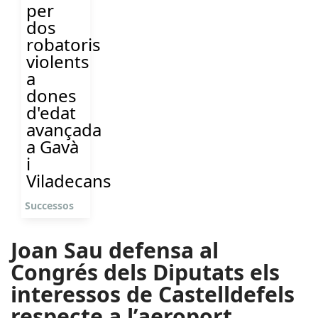
per
dos
robatoris
violents
a
dones
d'edat
avançada
a Gavà
i
Viladecans
Successos
Joan Sau defensa al
Congrés dels Diputats els
interessos de Castelldefels
respecte a l’aeroport.