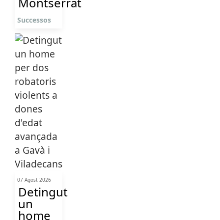
Montserrat
Successos
07 Agost 2026
Detingut
un
home