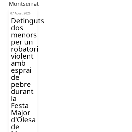
07 Agost 2026
Detinguts
dos
menors
per un
robatori
violent
amb
esprai
de
pebre
durant
la
Festa
Major
d'Olesa
de