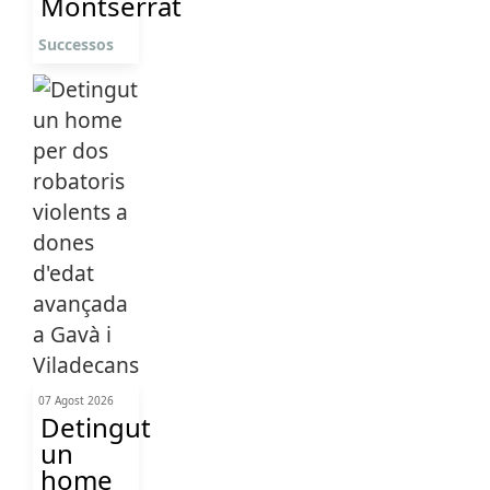
Montserrat
Successos
07 Agost 2026
Detingut
un
home