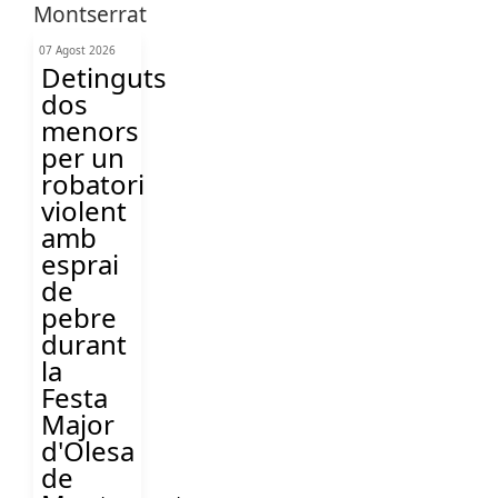
07 Agost 2026
Detinguts
dos
menors
per un
robatori
violent
amb
esprai
de
pebre
durant
la
Festa
Major
d'Olesa
de