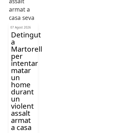
07 Agost 2026
Detingut
a
Martorell
per
intentar
matar
un
home
durant
un
violent
assalt
armat
a casa