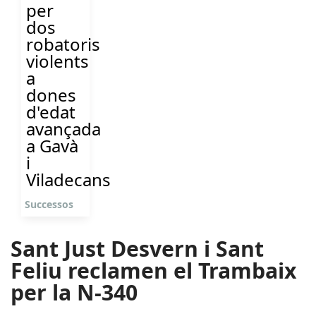
per
dos
robatoris
violents
a
dones
d'edat
avançada
a Gavà
i
Viladecans
Successos
Sant Just Desvern i Sant
Feliu reclamen el Trambaix
per la N-340