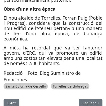
Obra d’una altra època
El nou alcalde de Torrelles, Ferran Puig (Poble
i Progrés), considera que la construcció del
nou edifici de l’Ateneu pertany a una manera
de fer d’una altra època, de bonança
econòmica.
A més, ha recordat que va ser l’anterior
govern, d’ERC, qui va promoure un edifici
amb uns costos tan elevats per a una localitat
de només 5.500 habitants.
Redacció | Foto: Blog Suministro de
Emociones
Santa Coloma de Cervelló
Torrelles de Llobregat
Article anterior: Chacón guanya a Esplugues però perd més de
Article següent
Ant
Següent