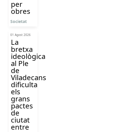
per
obres
Societat
01 Agost 2026
La
bretxa
ideològica
al Ple
de
Viladecans
dificulta
els
grans
pactes
de
ciutat
entre