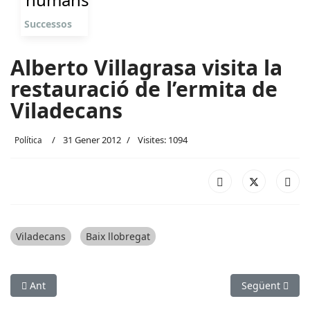
Successos
Alberto Villagrasa visita la
restauració de l’ermita de
Viladecans
31 Gener 2012
Visites: 1094
Política
Viladecans
Baix llobregat
Article anterior: Olesa entra en l’Associació de Municipis per
Article següen
Ant
Següent