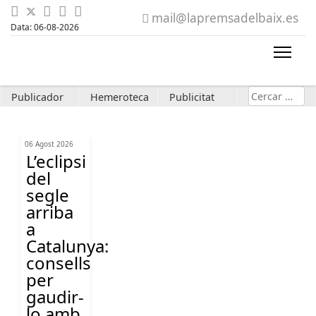
mail@lapremsadelbaix.es
Data: 06-08-2026
Cerca
Publicador
Hemeroteca
Publicitat
06 Agost 2026
L’eclipsi
del
segle
arriba
a
Catalunya:
consells
per
gaudir-
lo amb