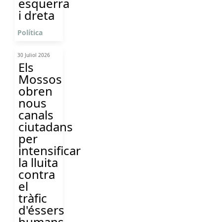
esquerra
i dreta
Política
30 Juliol 2026
Els
Mossos
obren
nous
canals
ciutadans
per
intensificar
la lluita
contra
el
tràfic
d'éssers
humans