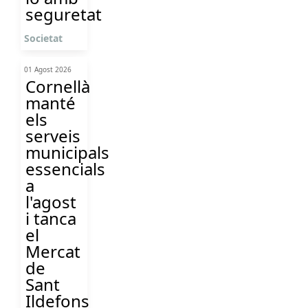
seguretat
Societat
01 Agost 2026
Cornellà
manté
els
serveis
municipals
essencials
a
l'agost
i tanca
el
Mercat
de
Sant
Ildefons