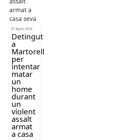
07 Agost 2026
Detingut
a
Martorell
per
intentar
matar
un
home
durant
un
violent
assalt
armat
a casa