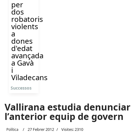
per
dos
robatoris
violents
a
dones
d'edat
avançada
a Gavà
i
Viladecans
Successos
Vallirana estudia denunciar
l’anterior equip de govern
27 Febrer 2012
Visites: 2310
Política