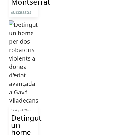
Montserrat
Successos
07 Agost 2026
Detingut
un
home