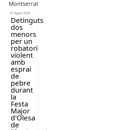
07 Agost 2026
Detinguts
dos
menors
per un
robatori
violent
amb
esprai
de
pebre
durant
la
Festa
Major
d'Olesa
de