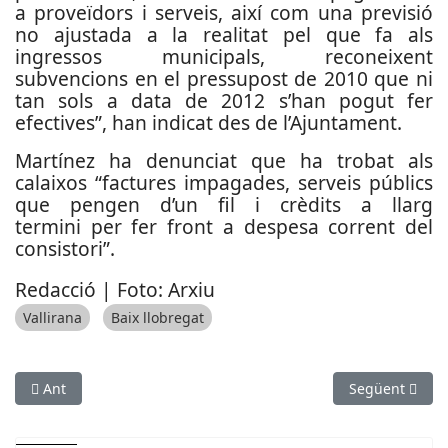
a proveïdors i serveis, així com una previsió
no ajustada a la realitat pel que fa als
ingressos municipals, reconeixent
subvencions en el pressupost de 2010 que ni
tan sols a data de 2012 s’han pogut fer
efectives”, han indicat des de l’Ajuntament.
Martínez ha denunciat que ha trobat als
calaixos “factures impagades, serveis públics
que pengen d’un fil i crèdits a llarg
termini per fer front a despesa corrent del
consistori”.
Redacció | Foto: Arxiu
Vallirana
Baix llobregat
Article anterior: Junqueras, contra les maniobres militars a Sa
Article següent
Ant
Següent