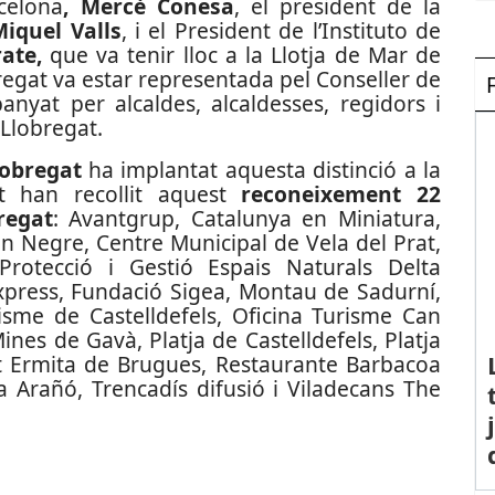
celona
, Mercè Conesa
, el president de la
Miquel Valls
, i el President de l’Instituto de
ate,
que va tenir lloc a la Llotja de Mar de
regat va estar representada pel Conseller de
nyat per alcaldes, alcaldesses, regidors i
 Llobregat.
lobregat
ha implantat aquesta distinció a la
t han recollit aquest
reconeixement 22
regat
: Avantgrup, Catalunya en Miniatura,
an Negre, Centre Municipal de Vela del Prat,
Protecció i Gestió Espais Naturals Delta
Express, Fundació Sigea, Montau de Sadurní,
sme de Castelldefels, Oficina Turisme Can
nes de Gavà, Platja de Castelldefels, Platja
nt Ermita de Brugues, Restaurante Barbacoa
ta Arañó, Trencadís difusió i Viladecans The