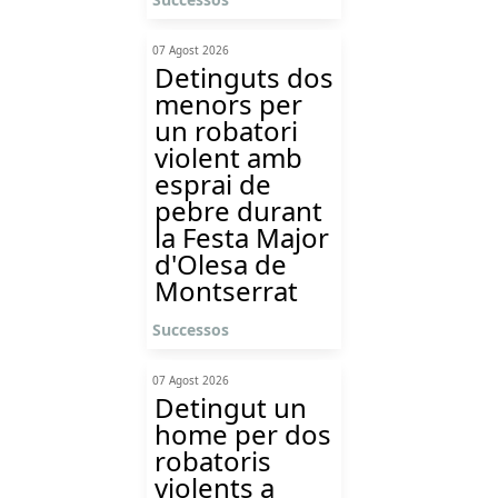
07 Agost 2026
Detinguts dos
menors per
un robatori
violent amb
esprai de
pebre durant
la Festa Major
d'Olesa de
Montserrat
Successos
07 Agost 2026
Detingut un
home per dos
robatoris
violents a