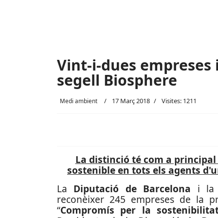
Vint-i-dues empreses i
segell Biosphere
17 Març 2018
Visites: 1211
Medi ambient
La distinció té com a principa
sostenible en tots els agents d'u
La
Diputació de Barcelona
i l
reconèixer 245 empreses de la pr
“
Compromís per la sostenibilita