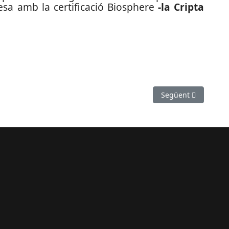
esa amb la certificació Biosphere
-la Cripta
cuperar la llera del riu Llobregat
Article següent: No
Següent