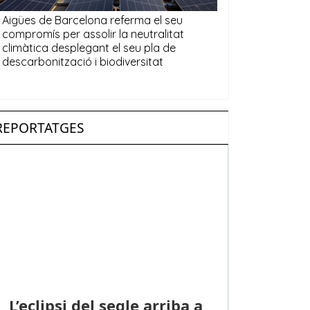
REPORTATGES
L’eclipsi del segle arriba a