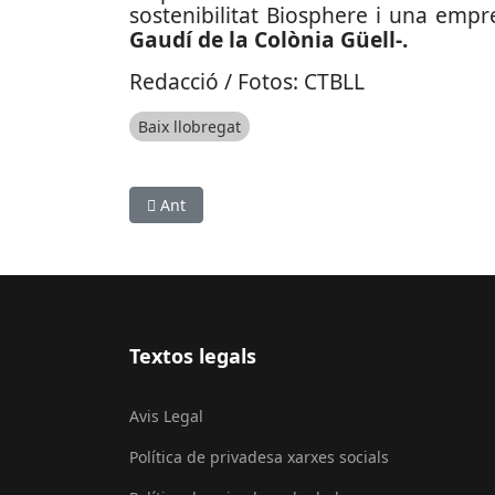
sostenibilitat Biosphere i una empr
Gaudí de la Colònia Güell-.
Redacció / Fotos: CTBLL
Baix llobregat
Article anterior: Sant Andreu de la Barca vol re
Ant
Textos legals
Avis Legal
Política de privadesa xarxes socials