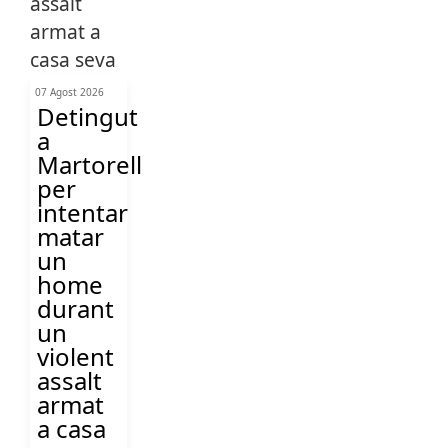
07 Agost 2026
Detingut
a
Martorell
per
intentar
matar
un
home
durant
un
violent
assalt
armat
a casa