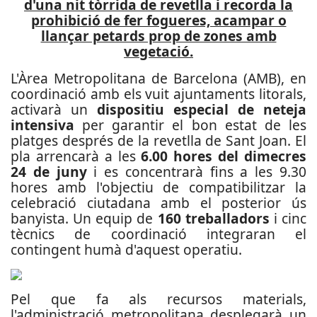
d'una nit tòrrida de revetlla i recorda la
prohibició de fer fogueres, acampar o
llançar petards prop de zones amb
vegetació.
L'Àrea Metropolitana de Barcelona (AMB), en
coordinació amb els vuit ajuntaments litorals,
activarà un
dispositiu especial de neteja
intensiva
per garantir el bon estat de les
platges després de la revetlla de Sant Joan. El
pla arrencarà a les
6.00 hores del dimecres
24 de juny
i es concentrarà fins a les 9.30
hores amb l'objectiu de compatibilitzar la
celebració ciutadana amb el posterior ús
banyista. Un equip de
160 treballadors
i cinc
tècnics de coordinació integraran el
contingent humà d'aquest operatiu.
Pel que fa als recursos materials,
l'administració metropolitana desplegarà un