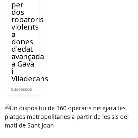
per
dos
robatoris
violents
a
dones
d'edat
avançada
a Gavà
i
Viladecans
Successos