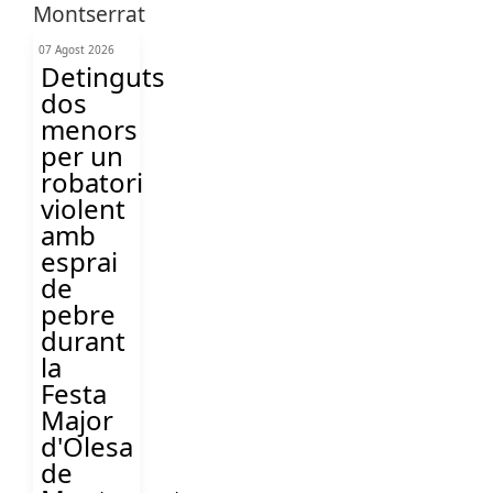
07 Agost 2026
Detinguts
dos
menors
per un
robatori
violent
amb
esprai
de
pebre
durant
la
Festa
Major
d'Olesa
de