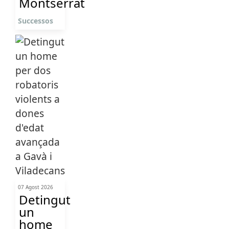
Montserrat
Successos
07 Agost 2026
Detingut
un
home