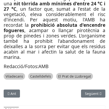
una
nit tòrrida amb mínimes d'entre 24 °C i
27 °C
, un factor que, sumat a l'estat de la
vegetació, eleva considerablement el risc
d'incendi. Per aquest motiu, l'AMB ha
recordat la
prohibició absoluta d'encendre
fogueres
, acampar o llançar pirotècnia a
prop de pinedes i zones verdes. L'organisme
també ha prohibit l'abandonament de
deixalles a la sorra per evitar que els residus
acabin al mar i afectin la salut de la fauna
marina.
Redacció/Fotos:AMB
Viladecans
Castelldefels
El Prat de LLobregat
Article anterior: Alerta de possibles males olors per obres d
Article següent
Ant
Següent