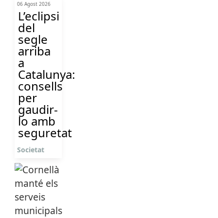
06 Agost 2026
L’eclipsi
del
segle
arriba
a
Catalunya:
consells
per
gaudir-
lo amb
seguretat
Societat