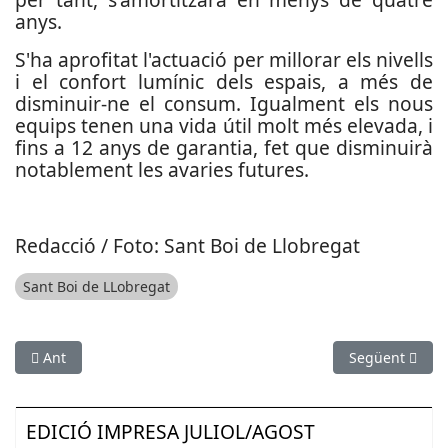
anys.
S'ha aprofitat l'actuació per millorar els nivells
i el confort lumínic dels espais, a més de
disminuir-ne el consum. Igualment els nous
equips tenen una vida útil molt més elevada, i
fins a 12 anys de garantia, fet que disminuirà
notablement les avaries futures.
Redacció / Foto: Sant Boi de Llobregat
Sant Boi de LLobregat
Article anterior: S’activa un episodi per alta contaminació a l’
Article següent
Ant
Següent
EDICIÓ IMPRESA JULIOL/AGOST