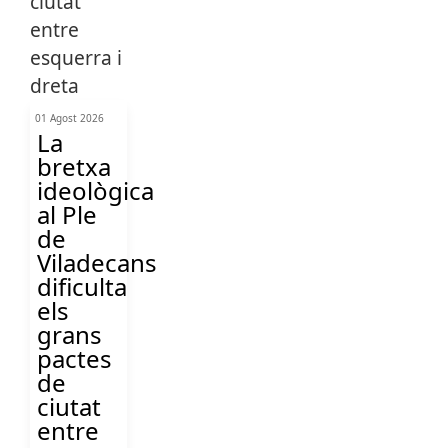
01 Agost 2026
La
bretxa
ideològica
al Ple
de
Viladecans
dificulta
els
grans
pactes
de
ciutat
entre