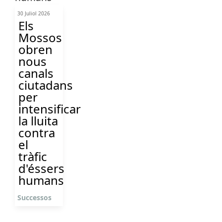
30 Juliol 2026
Els
Mossos
obren
nous
canals
ciutadans
per
intensificar
la lluita
contra
el
tràfic
d'éssers
humans
Successos