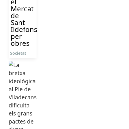
el
Mercat
de
Sant
Ildefons
per
obres
Societat