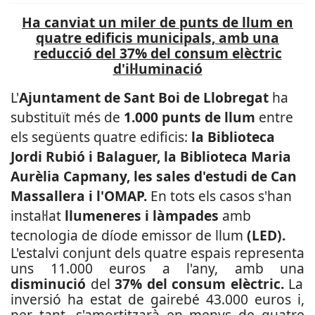
Ha canviat un miler de punts de llum en
quatre edificis municipals, amb una
reducció del 37% del consum elèctric
d'il·luminació
L'
Ajuntament de Sant Boi de Llobregat
ha
substituït més de
1.000 punts de llum
entre
els següents quatre edificis:
la Biblioteca
Jordi Rubió i Balaguer, la Biblioteca Maria
Aurèlia Capmany, les sales d'estudi de Can
Massallera i l'OMAP.
En tots els casos s'han
instal·lat
llumeneres i làmpades
amb
tecnologia de díode emissor de llum
(LED).
L'estalvi conjunt dels quatre espais representa
uns 11.000 euros a l'any, amb una
disminució
del
37% del consum elèctric.
La
inversió ha estat de gairebé 43.000 euros i,
per tant, s'amortitzarà en menys de quatre