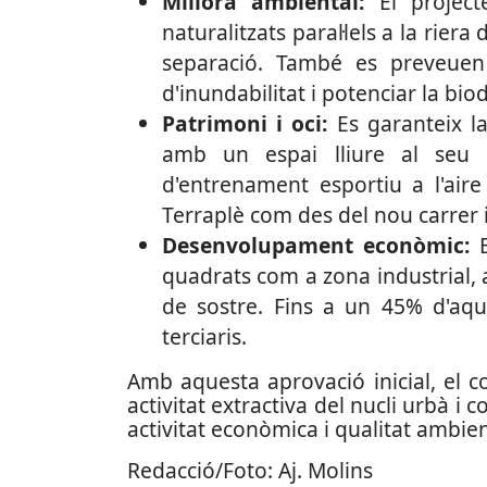
Millora ambiental:
El projecte
naturalitzats paral·lels a la rier
separació. També es preveuen 
d'inundabilitat i potenciar la biod
Patrimoni i oci:
Es garanteix la
amb un espai lliure al seu 
d'entrenament esportiu a l'aire 
Terraplè com des del nou carrer 
Desenvolupament econòmic:
E
quadrats com a zona industrial,
de sostre. Fins a un 45% d'aq
terciaris.
Amb aquesta aprovació inicial, el c
activitat extractiva del nucli urbà i
activitat econòmica i qualitat ambien
Redacció/Foto: Aj. Molins