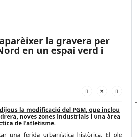
aparèixer la gravera per
Nord en un espai verd i
dijous la modificació del PGM, que inclou
vidrera, noves zones industrials i una àrea
ctica de l'atletisme.
r una ferida urbanística històrica. El ple