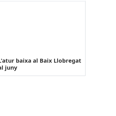
L'atur baixa al Baix Llobregat
al juny