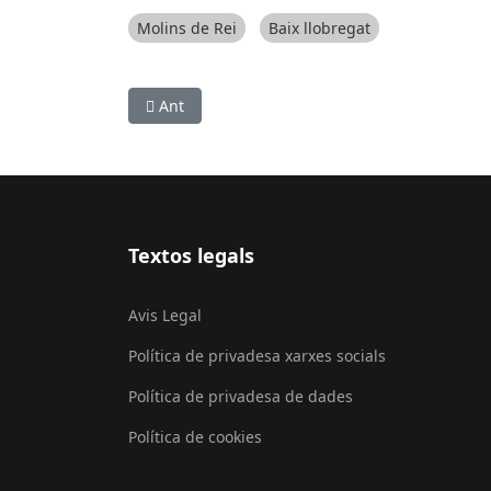
Molins de Rei
Baix llobregat
Article anterior: Gavà lidera la transformació 
Ant
Textos legals
Avis Legal
Política de privadesa xarxes socials
Política de privadesa de dades
Política de cookies