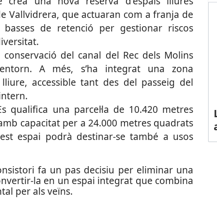
 crea una nova reserva d'espais lliures
a de Vallvidrera, que actuaran com a franja de
basses de retenció per gestionar riscos
iversitat.
 conservació del canal del Rec dels Molins
entorn. A més, s’ha integrat una zona
lliure, accessible tant des del passeig del
intern.
s qualifica una parcel·la de 10.420 metres
 amb capacitat per a 24.000 metres quadrats
uest espai podrà destinar-se també a usos
onsistori fa un pas decisiu per eliminar una
 convertir-la en un espai integrat que combina
tal per als veïns.