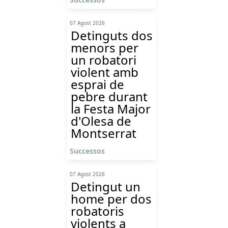
07 Agost 2026
Detinguts dos
menors per
un robatori
violent amb
esprai de
pebre durant
la Festa Major
d'Olesa de
Montserrat
Successos
07 Agost 2026
Detingut un
home per dos
robatoris
violents a