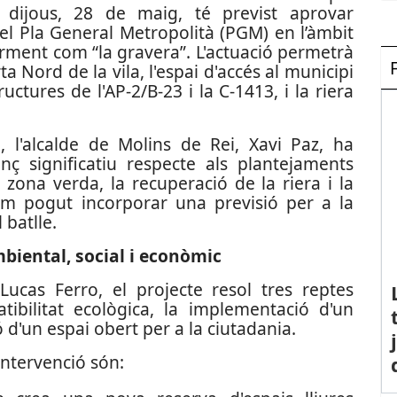
 dijous, 28 de maig, té previst aprovar
del Pla General Metropolità (PGM) en l’àmbit
arment com “la gravera”. L'actuació permetrà
 Nord de la vila, l'espai d'accés al municipi
tructures de l'AP-2/B-23 i la C-1413, i la riera
, l'alcalde de Molins de Rei, Xavi Paz, ha
ç significatiu respecte als plantejaments
 zona verda, la recuperació de la riera i la
em pogut incorporar una previsió per a la
l batlle.
biental, social i econòmic
Lucas Ferro, el projecte resol tres reptes
atibilitat ecològica, la implementació d'un
ó d'un espai obert per a la ciutadania.
 intervenció són: