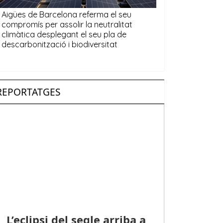
REPORTATGES
L’eclipsi del segle arriba a