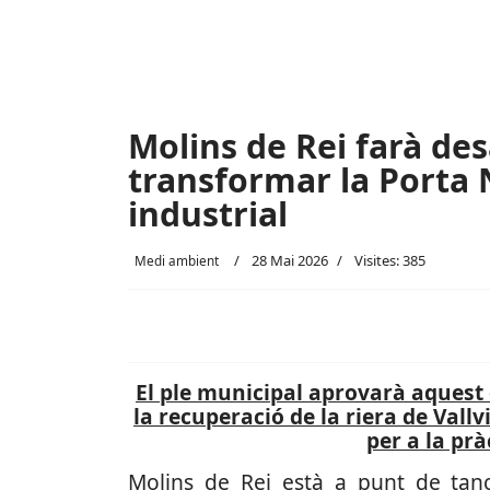
Molins de Rei farà des
transformar la Porta 
industrial
28 Mai 2026
Visites: 385
Medi ambient
El ple municipal aprovarà aquest 
la recuperació de la riera de Vall
per a la prà
Molins de Rei està a punt de tanca