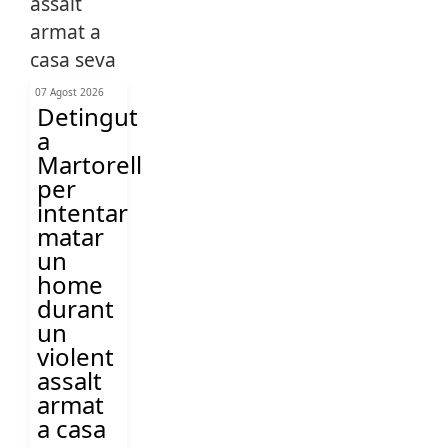
07 Agost 2026
Detingut
a
Martorell
per
intentar
matar
un
home
durant
un
violent
assalt
armat
a casa