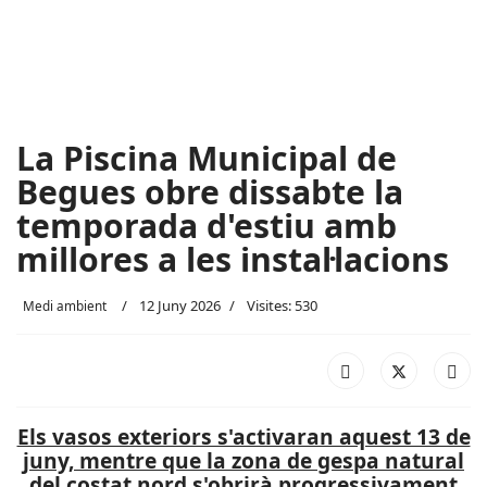
La Piscina Municipal de
Begues obre dissabte la
temporada d'estiu amb
millores a les instal·lacions
12 Juny 2026
Visites: 530
Medi ambient
Els vasos exteriors s'activaran aquest 13 de
juny, mentre que la zona de gespa natural
del costat nord s'obrirà progressivament