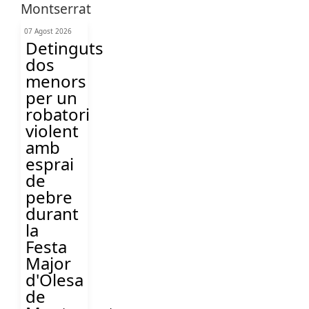
07 Agost 2026
Detinguts
dos
menors
per un
robatori
violent
amb
esprai
de
pebre
durant
la
Festa
Major
d'Olesa
de