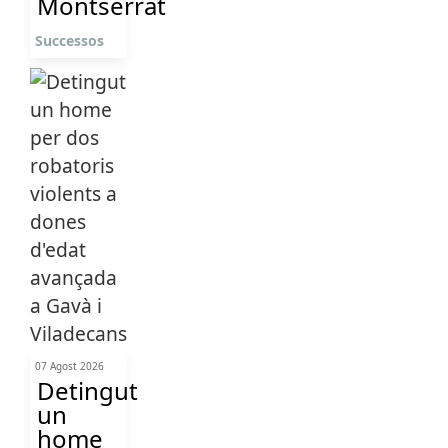
Montserrat
Successos
07 Agost 2026
Detingut
un
home