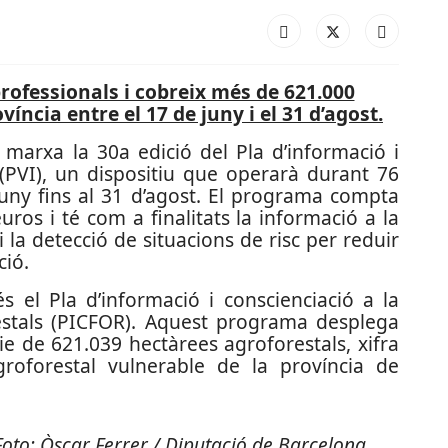
rofessionals i cobreix més de 621.000
íncia entre el 17 de juny i el 31 d’agost.
marxa la 30a edició del Pla d’informació i
s (PVI), un dispositiu que operarà durant 76
juny fins al 31 d’agost. El programa compta
ros i té com a finalitats la informació a la
i i la detecció de situacions de risc per reduir
ció.
s el Pla d’informació i conscienciació a la
estals (PICFOR). Aquest programa desplega
ie de 621.039 hectàrees agroforestals, xifra
roforestal vulnerable de la província de
 Foto: Òscar Ferrer / Diputació de Barcelona