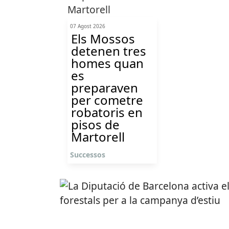
07 Agost 2026
Els Mossos
detenen tres
homes quan
es
preparaven
per cometre
robatoris en
pisos de
Martorell
Successos