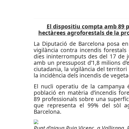
El dispositiu compta amb 89 p
hectàrees agroforestals de la prov
La Diputació de Barcelona posa en 
vigilància contra incendis forestal
dies ininterromputs des del 17 de 
amb un pressupost d’1,8 milions d’eu
ciutadania, la vigilància del territor
la incidència dels incendis de vegeta
El nucli operatiu de la campanya é
població en matèria d’incendis for
89 professionals sobre una superfíc
que representa el 99% del sòl ag
Barcelona.
Punt d'aigua Puig Vicenç, a Vallirana.