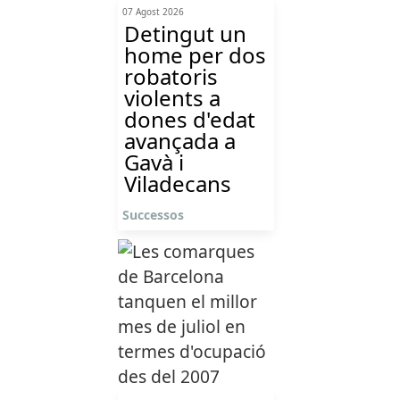
07 Agost 2026
Detingut un
home per dos
robatoris
violents a
dones d'edat
avançada a
Gavà i
Viladecans
Successos