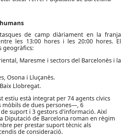
os humans
s tasques de camp diàriament en la franja
entre les 13:00 hores i les 20:00 hores. El
s geogràfics:
riental, Maresme i sectors del Barcelonès i la
s, Osona i Lluçanès.
 Baix Llobregat.
t estiu està integrat per 74 agents cívics
ats mòbils de dues persones—, 6
 de suport i 3 gestors d'informació. Així
 la Diputació de Barcelona roman en règim
mbre per prestar suport tècnic als
cendis de consideració.