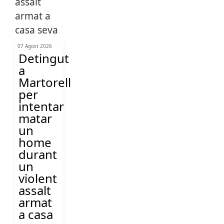
07 Agost 2026
Detingut
a
Martorell
per
intentar
matar
un
home
durant
un
violent
assalt
armat
a casa