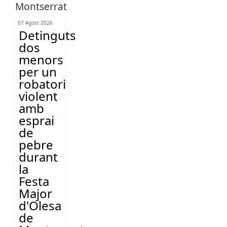
07 Agost 2026
Detinguts
dos
menors
per un
robatori
violent
amb
esprai
de
pebre
durant
la
Festa
Major
d'Olesa
de