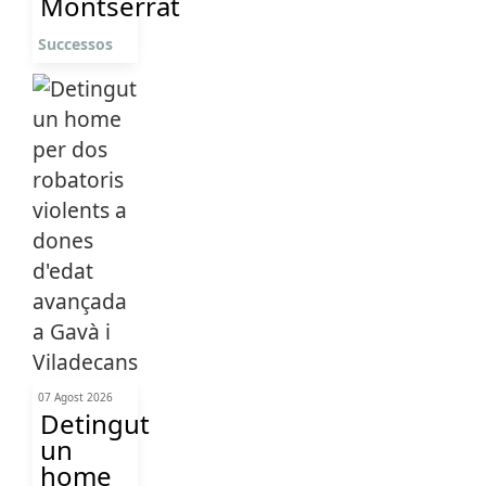
Montserrat
Successos
07 Agost 2026
Detingut
un
home