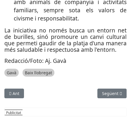
amb animals de companyia i activitats
familiars, sempre sota els valors de
civisme i responsabilitat.
La iniciativa no només busca un entorn net
de burilles, sinó promoure un canvi cultural
que permeti gaudir de la platja d'una manera
més saludable i respectuosa amb l'entorn.
Redacció/Foto: Aj. Gavà
Gavà
Baix llobregat
Article anterior: Gavà inaugura la temporada de platges amb 
Article següen
Ant
Següent