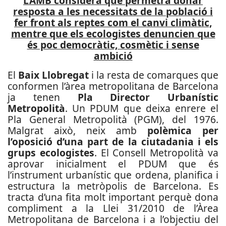
L’AMB considera que permetrà donar
resposta a les necessitats de la població i
fer front als reptes com el canvi climàtic,
mentre que els ecologistes denuncien que
és poc democràtic, cosmètic i sense
ambició
El
Baix Llobregat
i la resta de comarques que
conformen l’àrea metropolitana de Barcelona
ja tenen
Pla Director Urbanístic
Metropolità
. Un PDUM que deixa enrere el
Pla General Metropolità (PGM), del 1976.
Malgrat això, neix amb
polèmica per
l’oposició d’una part de la ciutadania i els
grups ecologistes
. El Consell Metropolità va
aprovar inicialment el PDUM que és
l’instrument urbanístic que ordena, planifica i
estructura la metròpolis de Barcelona. Es
tracta d’una fita molt important perquè dona
compliment a la Llei 31/2010 de l’Àrea
Metropolitana de Barcelona i a l’objectiu del