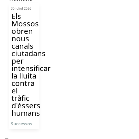
30 Juliol 2026
Els
Mossos
obren
nous
canals
ciutadans
per
intensificar
la lluita
contra
el
tràfic
d'éssers
humans
Successos