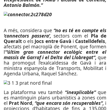
Antonio Balmón.”
A més, considera que
“no es té en compte els
‘connectors passera’,
sectors com el
Pla de
Queralt
o els
Jocs entre Gavà
i
Castelldefels
,
afectats pel macroplà de Ponent, que formen
l’
”últim gran connector ecològic entre el
massís de Garraf i el Delta del Llobregat”,
que
ha promogut l’exalcaldessa de Gavà i ara
ministra espanyola de Transports, Mobilitat i
Agenda Urbana, Raquel Sánchez.
La plataforma veu també
“inexplicable”
que
es mantinguin plans urbanístics a zones com
el
Prat Nord
,
“que encara són recuperables”,
i
projeccions d’habitatges de fins a 135.000