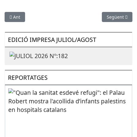
Article anterior: SOS Baix Llobregat i l'Hospitalet es mobilitza ‘
Article següen
Ant
Següent
EDICIÓ IMPRESA JULIOL/AGOST
REPORTATGES