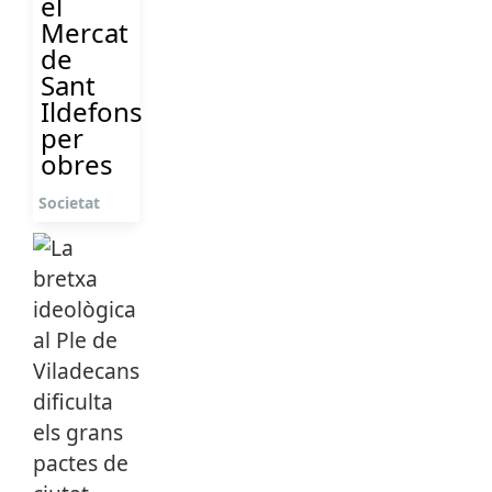
el
Mercat
de
Sant
Ildefons
per
obres
Societat