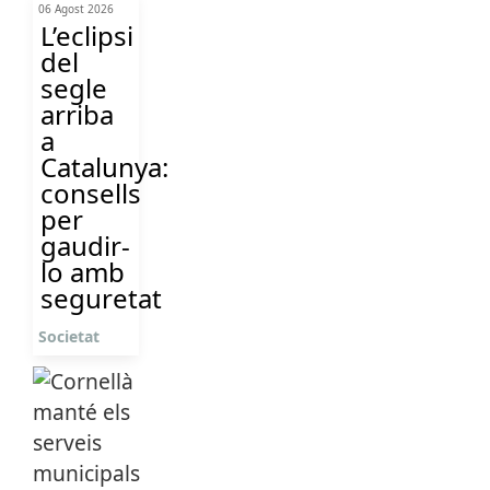
06 Agost 2026
L’eclipsi
del
segle
arriba
a
Catalunya:
consells
per
gaudir-
lo amb
seguretat
Societat