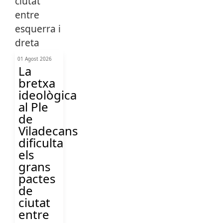
01 Agost 2026
La
bretxa
ideològica
al Ple
de
Viladecans
dificulta
els
grans
pactes
de
ciutat
entre