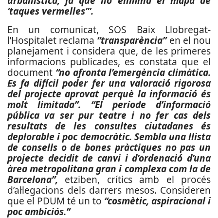
urbanística, ja que no elimina el mapa de
‘taques vermelles’”.
En un comunicat, SOS Baix Llobregat-
l’Hospitalet reclama
“transparència”
en el nou
planejament i considera que, de les primeres
informacions publicades, es constata que el
document
“no afronta l’emergència climàtica.
Es fa difícil poder fer una valoració rigorosa
del projecte aprovat perquè la informació és
molt limitada”. “El període d’informació
pública va ser pur teatre i no fer cas dels
resultats de les consultes ciutadanes és
deplorable i poc democràtic. Sembla una llista
de consells o de bones pràctiques no pas un
projecte decidit de canvi i d’ordenació d’una
àrea metropolitana gran i complexa com la de
Barcelona”,
etziben, crítics amb el procés
d’al·legacions dels darrers mesos. Consideren
que el PDUM té un to
“cosmètic, aspiracional i
poc ambiciós.”