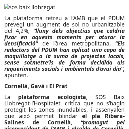
La plataforma retreu a l’AMB que el PDUM
prevegi un augment de sol no urbanitzable
del 4,2%,
“lluny dels objectius que caldria
fixar en aquests moments per aturar la
densificació”
de l’àrea metropolitana.
“Els
redactors del PDUM han aplicat una capa de
maquillatge a la suma de projectes locals,
sense sotmetre’ls de forma decidida als
requeriments socials i ambientals d’avui dia”,
apunten.
Cornellà, Gavà i El Prat
La
plataforma ecologista
, SOS Baix
Llobregat-l’Hospitalet, critica que no s’hagin
protegit les zones inundables, i assenyalen
que això permet blindar
el pla Ribera-
Salines de Cornellà
,
“promogut pel
vicepresident de l’AMB i alcalde de Cornellà,