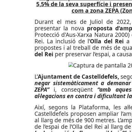
5,5% de la seva superfície i prese
com a zona ZEPA (Zona
Durant el mes de Juliol de 2022,
presentar la nova
proposta d’ampl
Protecció d'Aus-Xarxa Natura 2000) on
Rei. La inclusió de l’
Olla del Rei
a 
propostes i al treball de més de qu
del Rei
per preservar l’espai, a causa
L’
Ajuntament de Castelldefels,
sego
negar sistemàticament a demanar l
ZEPA”
i, conseqüent
“amb aquest
al·legacions en contra i dificultant l
Així, segons la Plataforma, les al
Castelldefels proposen ampliar l’am
al llarg de més de 900 metres. L’ampl
de l’espai de l’Olla del Rei al llarg 