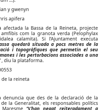
ris apifera
rà afectada la Bassa de la Reineta, projecte
iat amfibis com la granota verda (Pelophylax
dalea calamita). Si l’Ajuntament executa
bassa quedarà situada a pocs metres de la
ació i topogràfiques que permetin el seu
humanes i les pertorbacions associades a una
”
, diu la plataforma.
 de la reineta
a denuncia que des de la declaració de la
de la Generalitat, els responsables polítics
di Maresme
“s’han negat reiteradament a