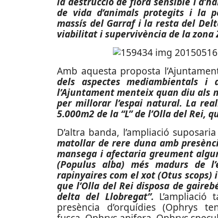
la destrucció de flora sensible i d’hà
de vida d’animals protegits i la p
massís del Garraf i la resta del Del
viabilitat i supervivència de la zona
Amb aquesta proposta l’Ajuntame
dels aspectes mediambientals i d
l’Ajuntament menteix quan diu als m
per millorar l’espai natural. La rea
5.000m2 de la “L” de l’Olla del Rei, q
D’altra banda, l’ampliació suposari
matollar de rere duna amb presènci
mansega i afectaria greument alguns
(Populus alba) més madurs de l’e
rapinyaires com el xot (Otus scops)
que l’Olla del Rei disposa de gairebe
delta del Llobregat”.
L’ampliació
presència d’orquídies (Ophrys t
fusca, Ophrys apifera, Ophrys specul