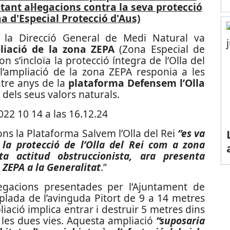
ntant al·legacions contra la seva protecció
 d'Especial Protecció d'Aus)
 la Direcció General de Medi Natural va
iació de la zona ZEPA
(Zona Especial de
 s’incloïa la protecció íntegra de l’Olla del
l’ampliació de la zona ZEPA responia a les
atre anys de la
plataforma Defensem l’Olla
 dels seus valors naturals.
ns la Plataforma Salvem l’Olla del Rei
“es va
a protecció de l’Olla del Rei com a zona
a actitud obstruccionista, ara presenta
a ZEPA a la Generalitat
.”
·legacions presentades per l’Ajuntament de
plada de l’avinguda Pitort de 9 a 14 metres
iació implica entrar i destruir 5 metres dins
de les dues vies. Aquesta ampliació
“suposaria