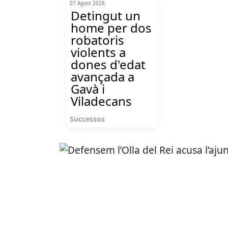
07 Agost 2026
Detingut un
home per dos
robatoris
violents a
dones d'edat
avançada a
Gavà i
Viladecans
Successos