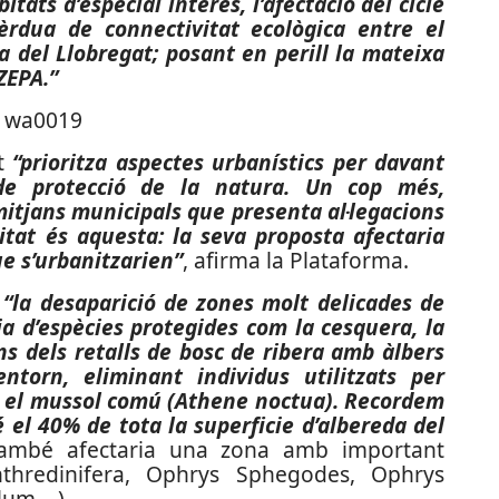
bitats d’especial interès, l’afectació del cicle
èrdua de connectivitat ecològica entre el
ta del Llobregat; posant en perill la mateixa
 ZEPA.”
nt
“prioritza aspectes urbanístics per davant
e protecció de la natura. Un cop més,
itjans municipals que presenta al·legacions
litat és aquesta: la seva proposta afectaria
ue s’urbanitzarien”
, afirma la Plataforma.
a
“la desaparició de zones molt delicades de
a d’espècies protegides com la cesquera, la
 dels retalls de bosc de ribera amb àlbers
ntorn, eliminant individus utilitzats per
 i el mussol comú (Athene noctua). Recordem
́ el 40% de tota la superficie d’albereda del
 també afectaria una zona amb important
enthredinifera, Ophrys Sphegodes, Ophrys
um ...).