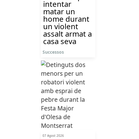
intentar
matar un
home durant
un violent
assalt armat a
casa seva
Successos
07 Agost 2026