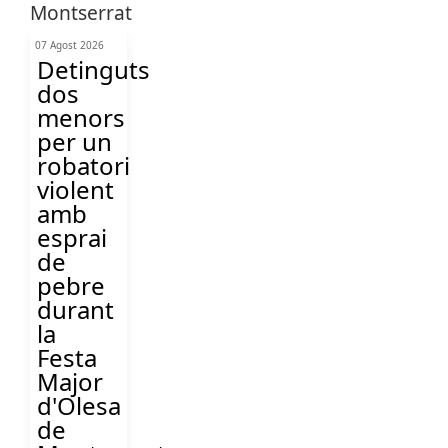
07 Agost 2026
Detinguts
dos
menors
per un
robatori
violent
amb
esprai
de
pebre
durant
la
Festa
Major
d'Olesa
de