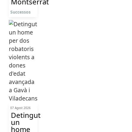
Montserrat
Successos
07 Agost 2026
Detingut
un
home