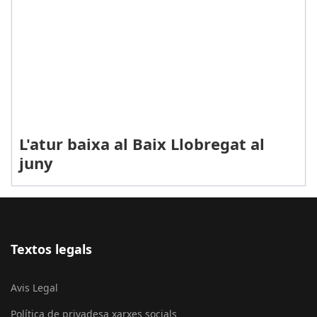
L'atur baixa al Baix Llobregat al
juny
Textos legals
Avis Legal
Política de privadesa xarxes socials