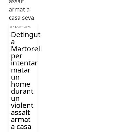
07 Agost 2026
Detingut
a
Martorell
per
intentar
matar
un
home
durant
un
violent
assalt
armat
a casa