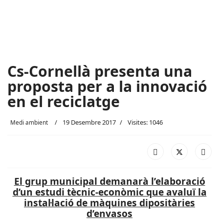
Cs-Cornellà presenta una
proposta per a la innovació
en el reciclatge
19 Desembre 2017
Visites: 1046
Medi ambient
El grup municipal demanarà l’elaboració
d’un estudi tècnic-econòmic que avaluï la
instal·lació de màquines dipositàries
d’envasos