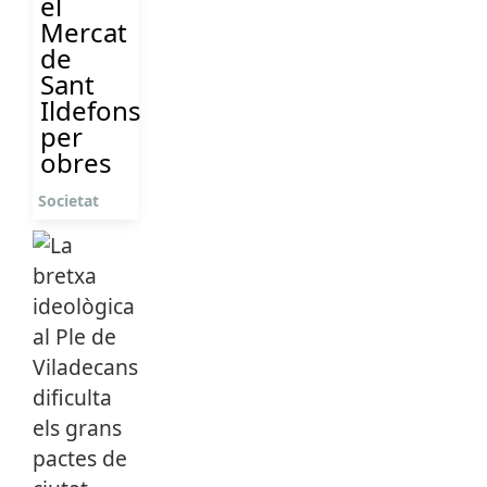
el
Mercat
de
Sant
Ildefons
per
obres
Societat