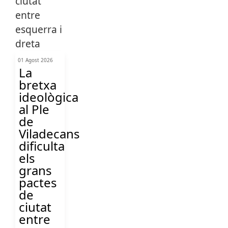
01 Agost 2026
La
bretxa
ideològica
al Ple
de
Viladecans
dificulta
els
grans
pactes
de
ciutat
entre