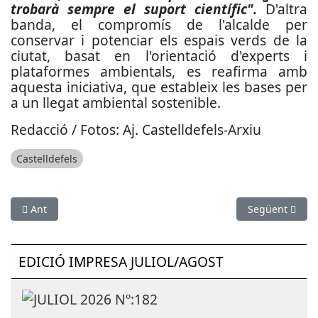
trobarà sempre el suport científic".
D'altra
banda, e
l compromís de l'alcalde per
conservar i potenciar els espais verds de la
ciutat, basat en l'orientació d'experts i
plataformes ambientals, es reafirma amb
aquesta iniciativa, que estableix les bases per
a un llegat ambiental sostenible.
Redacció / Fotos: Aj. Castelldefels-Arxiu
Castelldefels
Article anterior: Nou mandat del consorci del Parc Natural de 
Article següent
Ant
Següent
EDICIÓ IMPRESA JULIOL/AGOST