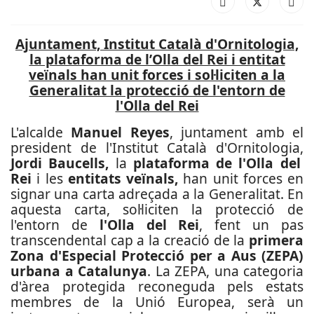
Ajuntament, Institut Català d'Ornitologia,
la plataforma de l’Olla del Rei i entitat
veïnals han unit forces i sol·liciten a la
Generalitat la protecció de l'entorn de
l'Olla del Rei
L'alcalde
Manuel Reyes
, juntament amb el
president de l'Institut Català d'Ornitologia,
Jordi Baucells,
la
plataforma de l'Olla del
Rei
i les
entitats veïnals,
han unit forces en
signar una carta adreçada a la Generalitat. En
aquesta carta, sol·liciten la protecció de
l'entorn de
l'Olla del Rei
, fent un pas
transcendental cap a la creació de la
primera
Zona d'Especial Protecció per a Aus (ZEPA)
urbana a Catalunya
. La ZEPA, una categoria
d'àrea protegida reconeguda pels estats
membres de la Unió Europea, serà un