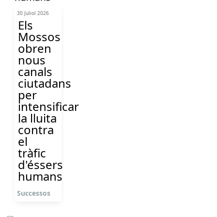
30 Juliol 2026
Els
Mossos
obren
nous
canals
ciutadans
per
intensificar
la lluita
contra
el
tràfic
d'éssers
humans
Successos