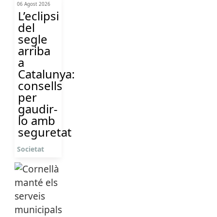
06 Agost 2026
L’eclipsi
del
segle
arriba
a
Catalunya:
consells
per
gaudir-
lo amb
seguretat
Societat