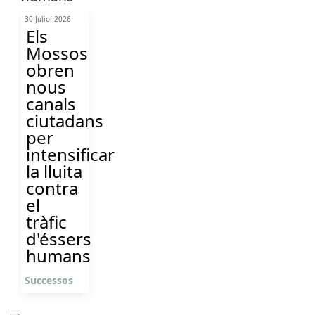
30 Juliol 2026
Els
Mossos
obren
nous
canals
ciutadans
per
intensificar
la lluita
contra
el
tràfic
d'éssers
humans
Successos