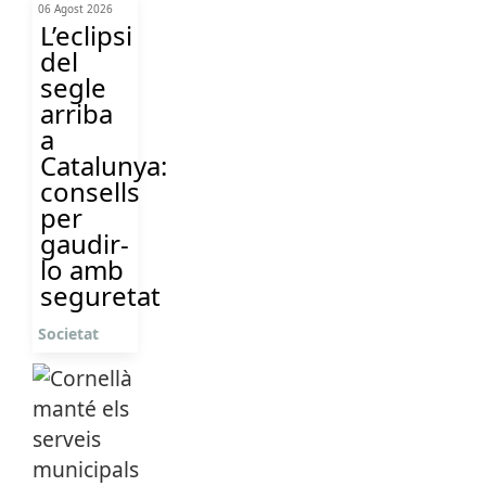
06 Agost 2026
L’eclipsi
del
segle
arriba
a
Catalunya:
consells
per
gaudir-
lo amb
seguretat
Societat