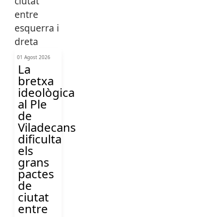
01 Agost 2026
La
bretxa
ideològica
al Ple
de
Viladecans
dificulta
els
grans
pactes
de
ciutat
entre