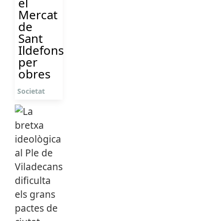
el
Mercat
de
Sant
Ildefons
per
obres
Societat