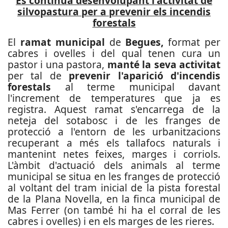
Es continua desenvolupant l'activitat de
silvopastura per a prevenir els incendis
forestals
El
ramat municipal
de
Begues,
format per
cabres i ovelles i del qual tenen cura un
pastor i una pastora,
manté la seva activitat
per tal de
prevenir l'aparició d'incendis
forestals
al terme municipal davant
l'increment de temperatures que ja es
registra. Aquest ramat s'encarrega de la
neteja del sotabosc i de les franges de
protecció a l'entorn de les urbanitzacions
recuperant a més els tallafocs naturals i
mantenint netes feixes, marges i corriols.
L'àmbit d'actuació dels animals al terme
municipal se situa en les franges de protecció
al voltant del tram inicial de la pista forestal
de la Plana Novella, en la finca municipal de
Mas Ferrer (on també hi ha el corral de les
cabres i ovelles) i en els marges de les rieres.