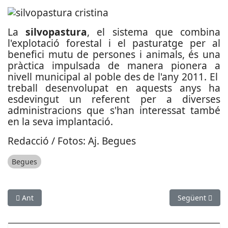
La
silvopastura
, el sistema que combina
l'explotació forestal i el pasturatge per al
benefici mutu de persones i animals, és una
pràctica impulsada de manera pionera a
nivell municipal al poble des de l'any 2011. El
treball desenvolupat en aquests anys ha
esdevingut un referent per a diverses
administracions que s'han interessat també
en la seva implantació.
Redacció / Fotos: Aj. Begues
Begues
Article anterior: Comença la llaurada de les platges baixllobr
Article següent
Ant
Següent