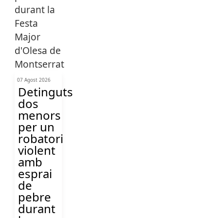
07 Agost 2026
Detinguts
dos
menors
per un
robatori
violent
amb
esprai
de
pebre
durant