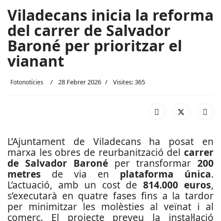
Viladecans inicia la reforma
del carrer de Salvador
Baroné per prioritzar el
vianant
28 Febrer 2026
Visites: 365
Fotonotícies
L’Ajuntament de Viladecans ha posat en
marxa les obres de reurbanització del
carrer
de Salvador Baroné
per transformar
200
metres
de via en
plataforma única
.
L’actuació, amb un cost de
814.000 euros
,
s’executarà en quatre fases fins a la tardor
per minimitzar les molèsties al veïnat i al
comerç. El projecte preveu la instal·lació