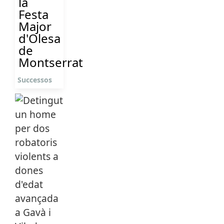
la
Festa
Major
d'Olesa
de
Montserrat
Successos