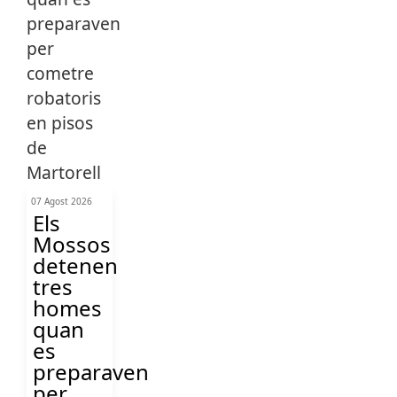
07 Agost 2026
Els
Mossos
detenen
tres
homes
quan
es
preparaven
per