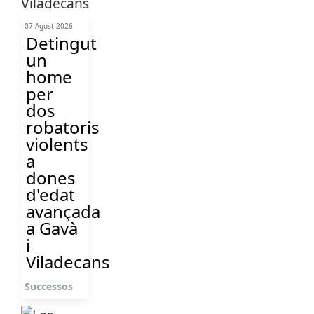
07 Agost 2026
Detingut
un
home
per
dos
robatoris
violents
a
dones
d'edat
avançada
a Gavà
i
Viladecans
Successos