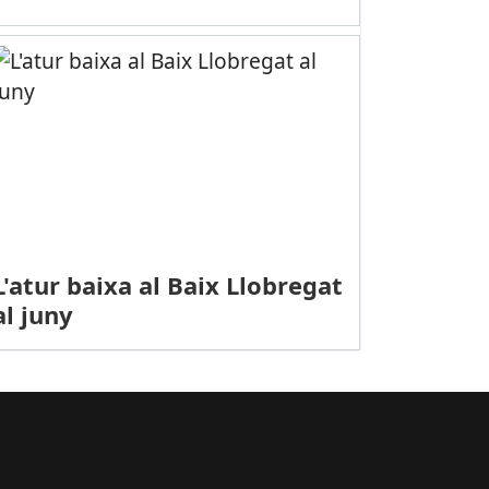
L'atur baixa al Baix Llobregat
al juny
ràfic de cocaïna i marihuana
PORTS (SOFTBOL, DIVISIÓ D’HONOR): Derrota del Projecte Softball Ga