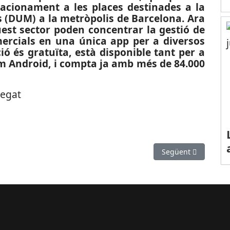
estacionament a les places destinades a la
 (DUM) a la metròpolis de Barcelona. Ara
est sector poden concentrar la gestió de
mercials en una única app per a diversos
ió és gratuïta, està disponible tant per a
om Android, i compta ja amb més de 84.000
regat
Llobregat un dispositiu de la DIC de Mossos d’Esquadra contra el t
Article següent: ES
Següent