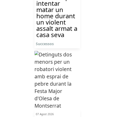
intentar
matar un
home durant
un violent
assalt armat a
casa seva
Successos
07 Agost 2026