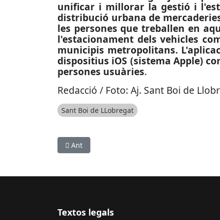
unificar i millorar la gestió i l'
distribució urbana de mercaderies
les persones que treballen en aqu
l'estacionament dels vehicles co
municipis metropolitans. L'aplicac
dispositius iOS (sistema Apple) c
persones usuàries
.
Redacció / Foto: Aj. Sant Boi de Llob
Sant Boi de LLobregat
Article anterior: SUCCESSOS: En marxa al Baix 
Ant
Textos legals