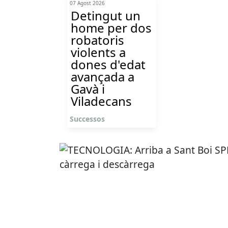
07 Agost 2026
Detingut un
home per dos
robatoris
violents a
dones d'edat
avançada a
Gavà i
Viladecans
Successos