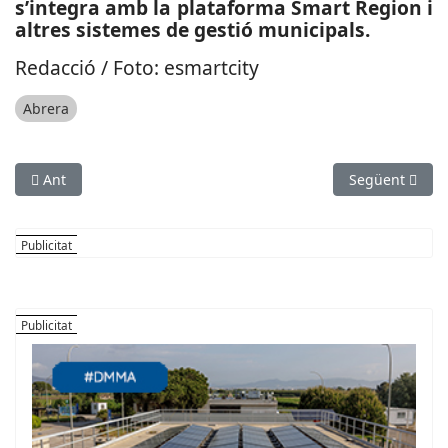
s’integra amb la plataforma Smart Region i
altres sistemes de gestió municipals.
Redacció / Foto: esmartcity
Abrera
Article anterior: SOCIETAT: Ana Roca, presidenta del sindicat
Article següent
Ant
Següent