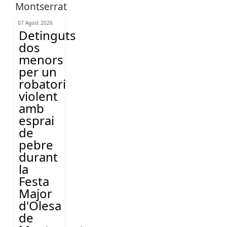
07 Agost 2026
Detinguts
dos
menors
per un
robatori
violent
amb
esprai
de
pebre
durant
la
Festa
Major
d'Olesa
de