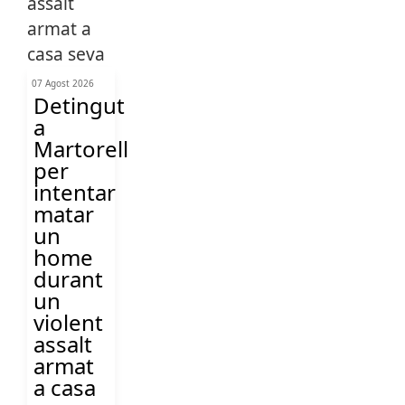
07 Agost 2026
Detingut
a
Martorell
per
intentar
matar
un
home
durant
un
violent
assalt
armat
a casa