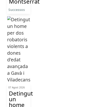
Montserrat
Successos
07 Agost 2026
Detingut
un
home