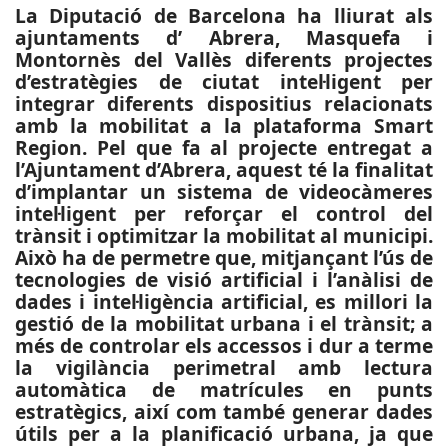
La Diputació de Barcelona ha lliurat als
ajuntaments d’ Abrera, Masquefa i
Montornès del Vallès diferents projectes
d’estratègies de ciutat intel·ligent per
integrar diferents dispositius relacionats
amb la mobilitat a la plataforma Smart
Region. Pel que fa al projecte entregat a
l’Ajuntament d’Abrera, aquest té la finalitat
d’implantar un sistema de videocàmeres
intel·ligent per reforçar el control del
trànsit i optimitzar la mobilitat al municipi.
Això ha de permetre que, mitjançant l’ús de
tecnologies de visió artificial i l’anàlisi de
dades i intel·ligència artificial, es millori la
gestió de la mobilitat urbana i el trànsit; a
més de controlar els accessos i dur a terme
la vigilància perimetral amb lectura
automàtica de matrícules en punts
estratègics, així com també generar dades
útils per a la planificació urbana, ja que