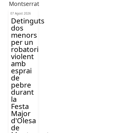
07 Agost 2026
Detinguts
dos
menors
per un
robatori
violent
amb
esprai
de
pebre
durant
la
Festa
Major
d'Olesa
de