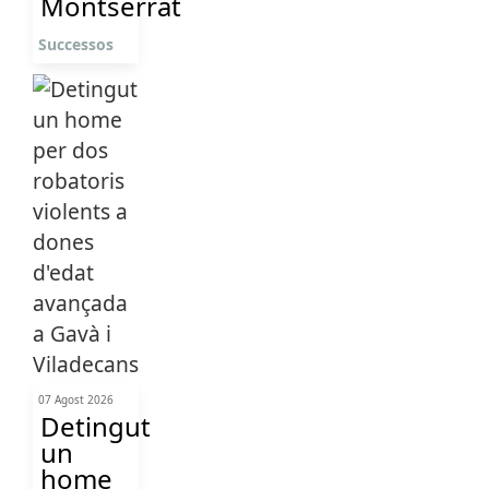
Montserrat
Successos
07 Agost 2026
Detingut
un
home