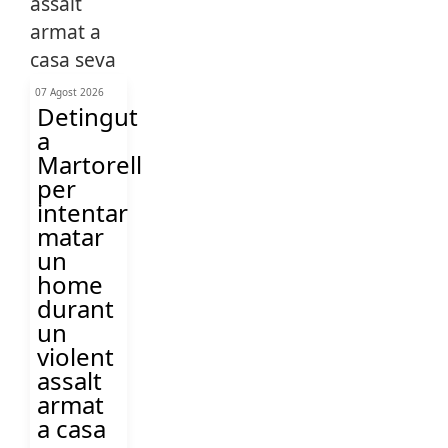
07 Agost 2026
Detingut
a
Martorell
per
intentar
matar
un
home
durant
un
violent
assalt
armat
a casa