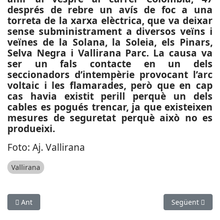
després de rebre un avís de foc a una
torreta de la xarxa elèctrica, que va deixar
sense subministrament a diversos veïns i
veïnes de la Solana, la Soleia, els Pinars,
Selva Negra i Vallirana Parc. La causa va
ser un fals contacte en un dels
seccionadors d’intempèrie provocant l’arc
voltaic i les flamarades, però que en cap
cas havia existit perill perquè un dels
cables es pogués trencar, ja que existeixen
mesures de seguretat perquè això no es
produeixi.
Foto: Aj. Vallirana
Vallirana
Article anterior: ESPORTS (BÀSQUET, EBA): Cinc incorporacions
Article següen
Ant
Següent