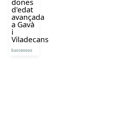
dones
d'edat
avançada
a Gavà
i
Viladecans
Successos