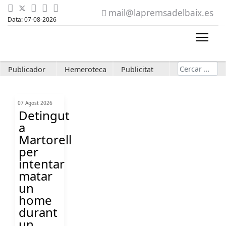
mail@lapremsadelbaix.es
Data: 07-08-2026
Cerca
Publicador
Hemeroteca
Publicitat
07 Agost 2026
Detingut
a
Martorell
per
intentar
matar
un
home
durant
un