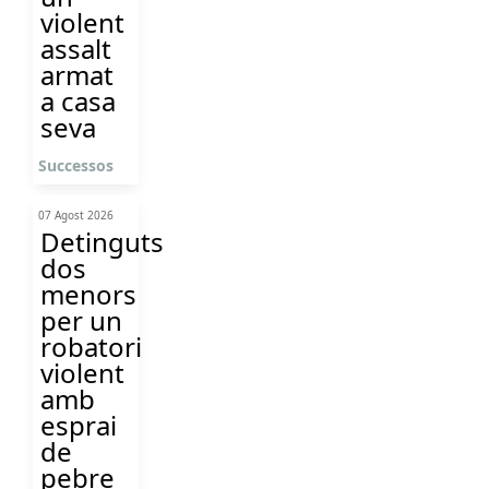
violent
assalt
armat
a casa
seva
Successos
07 Agost 2026
Detinguts
dos
menors
per un
robatori
violent
amb
esprai
de
pebre