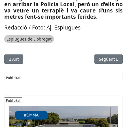
en arribar la Policia Local, però un d’ells no
va veure un terraplè i va caure d’uns sis
metres fent-se importants ferides.
Redacció / Foto: Aj. Esplugues
Esplugues de Llobregat
Article anterior: POLÍTICA: Guillermo Massana, candidat de Ciu
Article següen
Ant
Següent