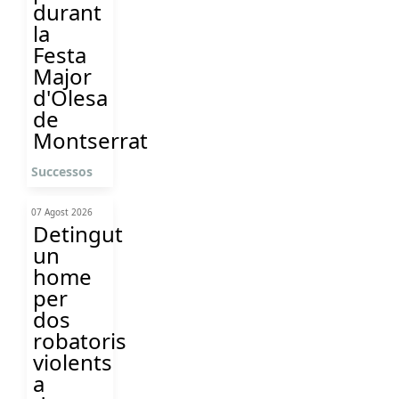
durant
la
Festa
Major
d'Olesa
de
Montserrat
Successos
07 Agost 2026
Detingut
un
home
per
dos
robatoris
violents
a