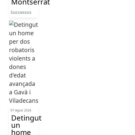
Montserrat
Successos
07 Agost 2026
Detingut
un
home