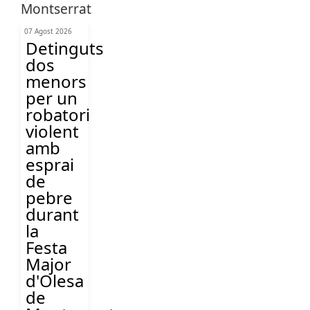
07 Agost 2026
Detinguts
dos
menors
per un
robatori
violent
amb
esprai
de
pebre
durant
la
Festa
Major
d'Olesa
de