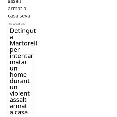
07 Agost 2026
Detingut
a
Martorell
per
intentar
matar
un
home
durant
un
violent
assalt
armat
a casa