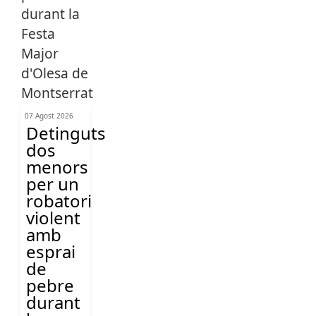
07 Agost 2026
Detinguts
dos
menors
per un
robatori
violent
amb
esprai
de
pebre
durant