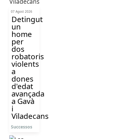
07 Agost 2026
Detingut
un
home
per
dos
robatoris
violents
a
dones
d'edat
avançada
a Gavà
i
Viladecans
Successos