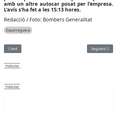
amb un altre autocar posat per l’empresa.
L’avís s’ha fet a les 15:13 hores.
Redacció / Foto: Bombers Generalitat
Esparreguera
Article anterior: SOCIETAT: S’obre el període de licitació de les
Article següen
Ant
Següent