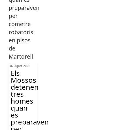
07 Agost 2026
Els
Mossos
detenen
tres
homes
quan
es
preparaven
per