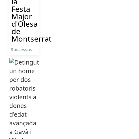
la
Festa
Major
d'Olesa
de
Montserrat
Successos