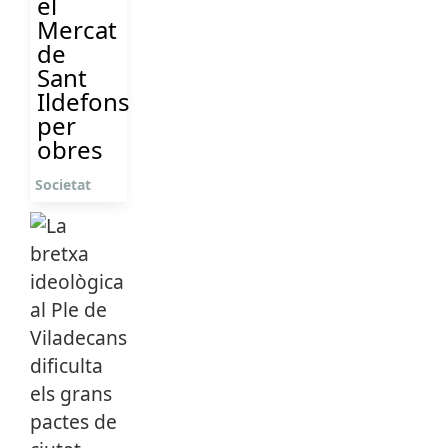
el
Mercat
de
Sant
Ildefons
per
obres
Societat