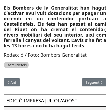
Els Bombers de la Generalitat han hagut
d’activar avui vuit dotacions per apagar un
incendi en un contenidor portuari a
Castelldefels. Els fets han passat al camí
del Riuet on ha cremat el contenidor,
divers mobiliari del seu interior, així com
ferralla i canyes del voltant. L’avís s’ha fet a
les 13 hores i no hi ha hagut ferits.
Redacció / Foto: Bombers Generalitat
Castelldefels
Article anterior: ESPORTS (FUTBOL SALA): Adri Sánchez segueix
Article següen
Ant
Següent
EDICIÓ IMPRESA JULIOL/AGOST