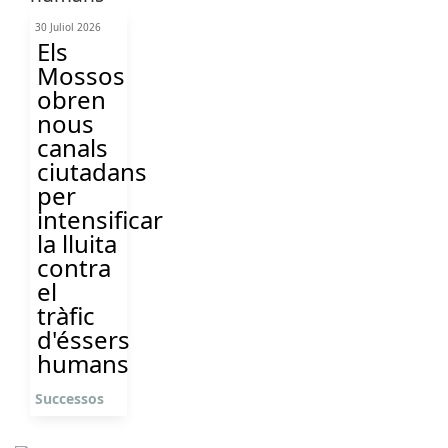
30 Juliol 2026
Els
Mossos
obren
nous
canals
ciutadans
per
intensificar
la lluita
contra
el
tràfic
d'éssers
humans
Successos