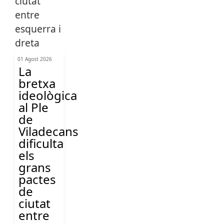
01 Agost 2026
La
bretxa
ideològica
al Ple
de
Viladecans
dificulta
els
grans
pactes
de
ciutat
entre