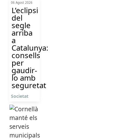
06 Agost 2026
L’eclipsi
del
segle
arriba
a
Catalunya:
consells
per
gaudir-
lo amb
seguretat
Societat