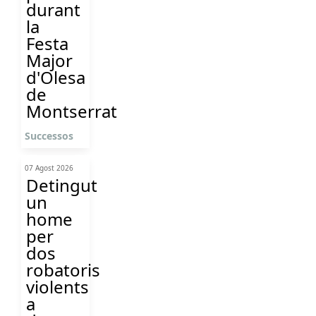
durant
la
Festa
Major
d'Olesa
de
Montserrat
Successos
07 Agost 2026
Detingut
un
home
per
dos
robatoris
violents
a