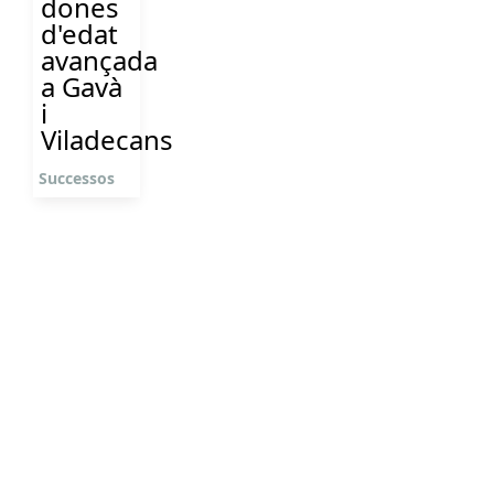
dones
d'edat
avançada
a Gavà
i
Viladecans
Successos