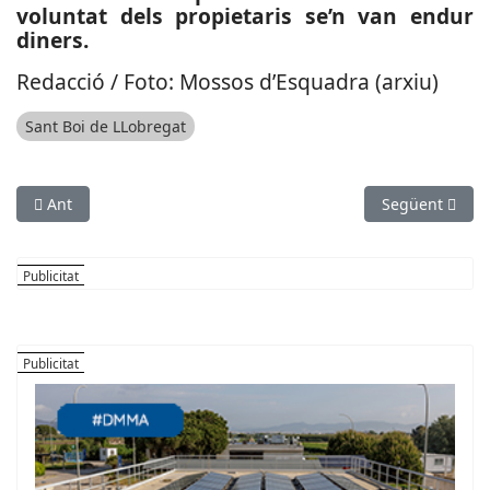
voluntat dels propietaris se’n van endur
diners.
Redacció / Foto: Mossos d’Esquadra (arxiu)
Sant Boi de LLobregat
Article anterior: SUCCESSOS: Doble accident de trànsit a Martor
Article següen
Ant
Següent