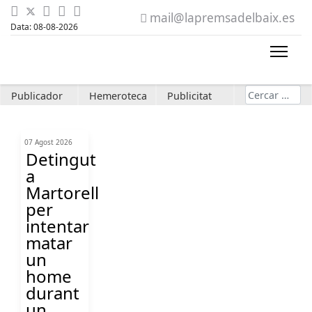
mail@lapremsadelbaix.es
Data: 08-08-2026
Cerca
Publicador
Hemeroteca
Publicitat
07 Agost 2026
Detingut
a
Martorell
per
intentar
matar
un
home
durant
un