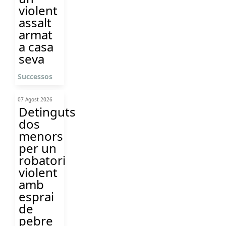
violent
assalt
armat
a casa
seva
Successos
07 Agost 2026
Detinguts
dos
menors
per un
robatori
violent
amb
esprai
de
pebre