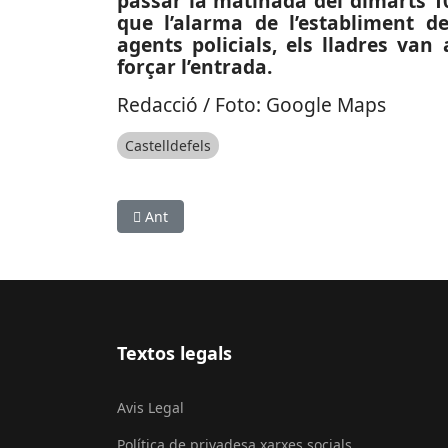
passar la matinada del dimarts 10 
que l’alarma de l’establiment de
agents policials, els lladres van
forçar l’entrada.
Redacció / Foto: Google Maps
Castelldefels
Article anterior: SOCIETAT: En marxa el disposi
Ant
Textos legals
Avis Legal
Política de privadesa xarxes socials