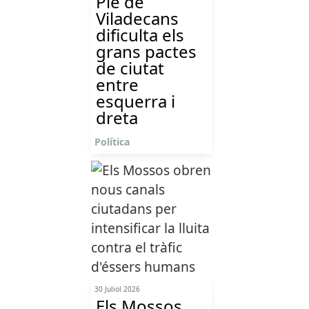
Ple de
Viladecans
dificulta els
grans pactes
de ciutat
entre
esquerra i
dreta
Política
30 Juliol 2026
Els Mossos