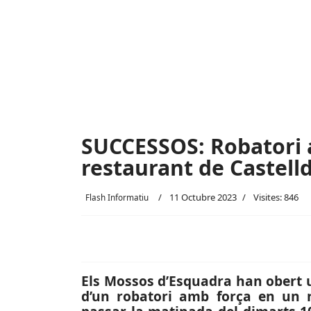
SUCCESSOS: Robatori 
restaurant de Castelld
11 Octubre 2023
Visites: 846
Flash Informatiu
Els Mossos d’Esquadra han obert un
d’un robatori amb força en un re