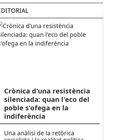
EDITORIAL
Crònica d'una resistència
silenciada: quan l'eco del
poble s'ofega en la
indiferència
Una anàlisi de la retòrica
socialista i la realitat política