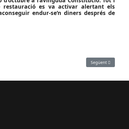
d’octubre a l’avinguda Constitució. Tot i
 restauració es va activar alertant els
 aconseguir endur-se’n diners després de
tiu especial de mobilitat amb motiu del pont del 12 d'octubre
Article següent: SO
Següent