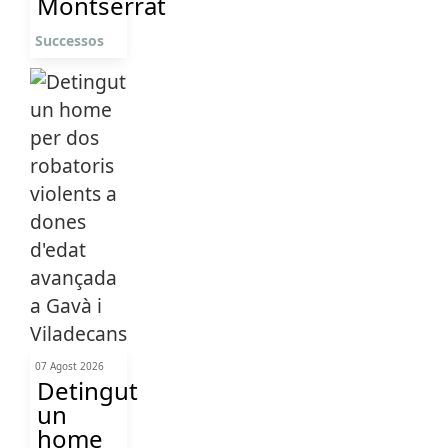
Montserrat
Successos
07 Agost 2026
Detingut
un
home