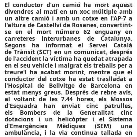
El conductor d'un camió ha mort aquest
divendres al matí en un xoc múltiple amb
un altre camió i amb un cotxe en l'AP-7 a
l'altura de Castellví de Rosanes, convertint-
se en el mort número 62 enguany en
carreteres interurbanes de Catalunya.
Segons ha informat el Servei Català
de Trànsit (SCT) en un comunicat, després
de l'accident la víctima ha quedat atrapada
en el seu vehicle i malgrat els treballs per a
treure'l ha acabat morint, mentre que el
conductor del cotxe ha estat traslladat a
l'Hospital de Bellvitge de Barcelona en
estat menys greus. Després de rebre avís,
al voltant de les 7.44 hores, els Mossos
d'Esquadra han enviat cinc patrulles,
els Bombers de la Generalitat cinc
dotacions i un helicòpter i el Sistema
d'Emergències Mèdiques (SEM) una
ambulància, i la via continua tallada en