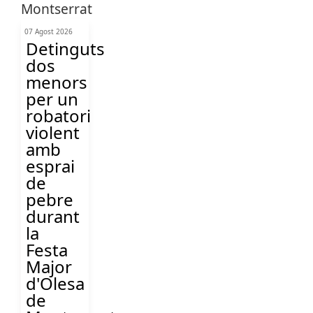
07 Agost 2026
Detinguts
dos
menors
per un
robatori
violent
amb
esprai
de
pebre
durant
la
Festa
Major
d'Olesa
de