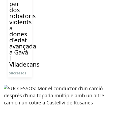
per
dos
robatoris
violents
a
dones
d'edat
avançada
a Gavà
i
Viladecans
Successos