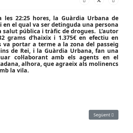
 a les 22:25 hores, la Guàrdia Urbana de
ei en el qual va ser detinguda una persona
 salut pública i tràfic de drogues. L’autor
2 grams d’haixix i 1.375€ en efectiu en
es va portar a terme a la zona del passeig
ins de Rei, i la Guàrdia Urbana, fan una
nuar col·laborant amb els agents en el
adana, alhora, que agraeix als molinencs
b la vila.
 D’HONOR FEM.): Derrota clara del CN Sant Feliu a Terrassa
Article següent: CR
Següent