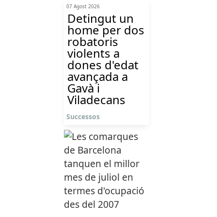
07 Agost 2026
Detingut un
home per dos
robatoris
violents a
dones d'edat
avançada a
Gavà i
Viladecans
Successos