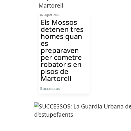
07 Agost 2026
Els Mossos
detenen tres
homes quan
es
preparaven
per cometre
robatoris en
pisos de
Martorell
Successos