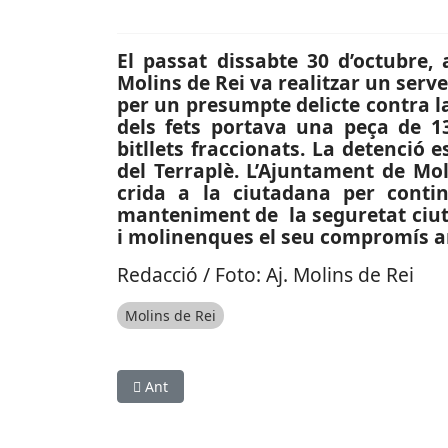
El passat dissabte 30 d’octubre,
Molins de Rei va realitzar un serv
per un presumpte delicte contra la
dels fets portava una peça de 13
bitllets fraccionats. La detenció 
del Terraplè. L’Ajuntament de Mol
crida a la ciutadana per conti
manteniment de la seguretat ciut
i molinenques el seu compromís am
Redacció / Foto: Aj. Molins de Rei
Molins de Rei
Article anterior: ESPORTS (WATERPOLO, DIVISIÓ
Ant