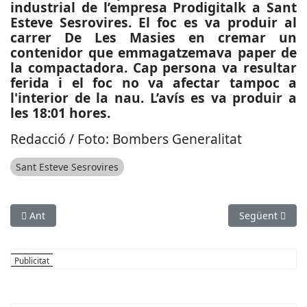
industrial de l’empresa Prodigitalk a Sant
Esteve Sesrovires. El foc es va produir al
carrer De Les Masies en cremar un
contenidor que emmagatzemava paper de
la compactadora. Cap persona va resultar
ferida i el foc no va afectar tampoc a
l'interior de la nau. L’avís es va produir a
les 18:01 hores.
Redacció / Foto: Bombers Generalitat
Sant Esteve Sesrovires
Article anterior: SUCCESSOS: Una vintena de persones desallot
Article següen
Ant
Següent