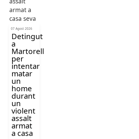
07 Agost 2026
Detingut
a
Martorell
per
intentar
matar
un
home
durant
un
violent
assalt
armat
a casa