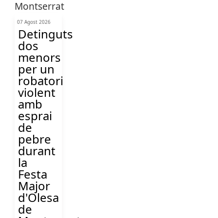
07 Agost 2026
Detinguts
dos
menors
per un
robatori
violent
amb
esprai
de
pebre
durant
la
Festa
Major
d'Olesa
de