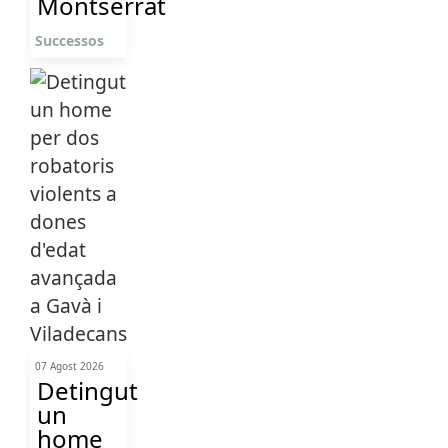
Montserrat
Successos
07 Agost 2026
Detingut
un
home