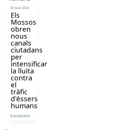
30 Juliol 2026
Els
Mossos
obren
nous
canals
ciutadans
per
intensificar
la lluita
contra
el
tràfic
d'éssers
humans
Successos