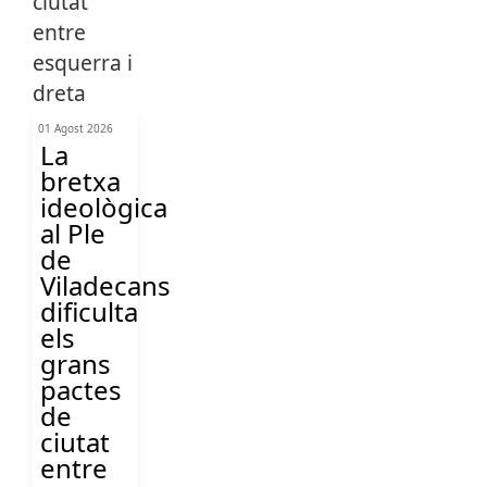
01 Agost 2026
La
bretxa
ideològica
al Ple
de
Viladecans
dificulta
els
grans
pactes
de
ciutat
entre