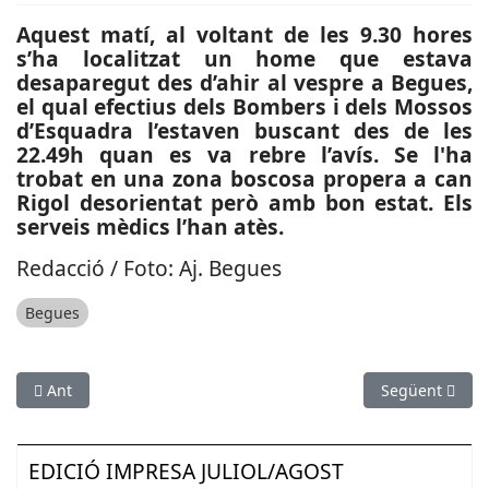
Aquest matí, al voltant de les 9.30 hores
s’ha localitzat un home que estava
desaparegut des d’ahir al vespre a Begues,
el qual efectius dels Bombers i dels Mossos
d’Esquadra l’estaven buscant des de les
22.49h quan es va rebre l’avís. Se l'ha
trobat en una zona boscosa propera a can
Rigol desorientat però amb bon estat. Els
serveis mèdics l’han atès.
Redacció / Foto: Aj. Begues
Begues
Article anterior: CULTURA: Sant Boi crea racons de lectura infa
Article següen
Ant
Següent
EDICIÓ IMPRESA JULIOL/AGOST