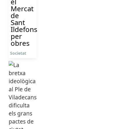
el
Mercat
de
Sant
Ildefons
per
obres
Societat