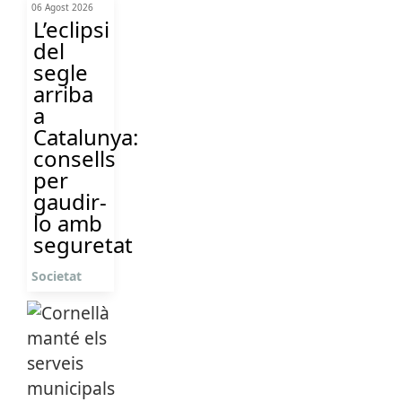
06 Agost 2026
L’eclipsi
del
segle
arriba
a
Catalunya:
consells
per
gaudir-
lo amb
seguretat
Societat