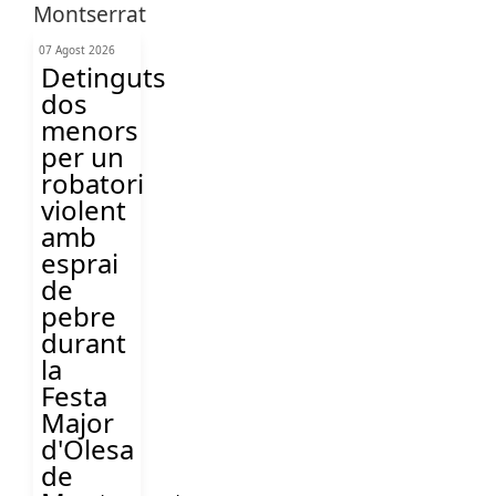
07 Agost 2026
Detinguts
dos
menors
per un
robatori
violent
amb
esprai
de
pebre
durant
la
Festa
Major
d'Olesa
de