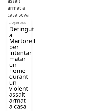
07 Agost 2026
Detingut
a
Martorell
per
intentar
matar
un
home
durant
un
violent
assalt
armat
a casa