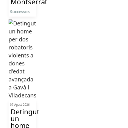
Montserrat
Successos
07 Agost 2026
Detingut
un
home