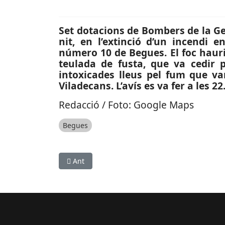
Set dotacions de Bombers de la Gen
nit, en l’extinció d’un incendi 
número 10 de Begues. El foc haur
teulada de fusta, que va cedir 
intoxicades lleus pel fum que va
Viladecans. L’avís es va fer a les 22
Redacció / Foto: Google Maps
Begues
Article anterior: CULTURA: Una cinquantena de c
Ant