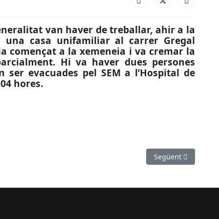
eralitat van haver de treballar, ahir a la
en una casa unifamiliar al carrer Gregal
ia començat a la xemeneia i va cremar la
parcialment. Hi va haver dues persones
n ser evacuades pel SEM a l’Hospital de
.04 hores.
antants lírics participen en el tercer Concurs Josep Palet de Mart
Article següent: SO
Següent