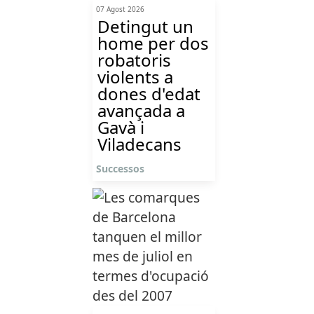
07 Agost 2026
Detingut un
home per dos
robatoris
violents a
dones d'edat
avançada a
Gavà i
Viladecans
Successos