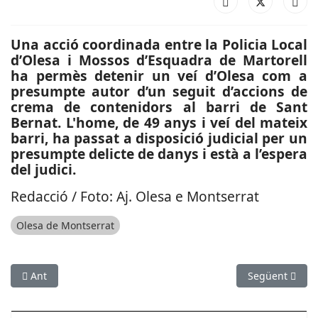
Una acció coordinada entre la Policia Local
d’Olesa i Mossos d’Esquadra de Martorell
ha permès detenir un veí d’Olesa com a
presumpte autor d’un seguit d’accions de
crema de contenidors al barri de Sant
Bernat. L'home, de 49 anys i veí del mateix
barri, ha passat a disposició judicial per un
presumpte delicte de danys i està a l’espera
del judici.
Redacció / Foto: Aj. Olesa e Montserrat
Olesa de Montserrat
Article anterior: SOCIETAT: El jutjat de Sant Feliu de Llobregat
Article següe
Ant
Següent