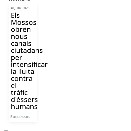
30 Juliol 2026
Els
Mossos
obren
nous
canals
ciutadans
per
intensificar
la lluita
contra
el
tràfic
d'éssers
humans
Successos