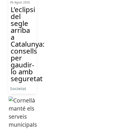
06 Agost 2026
L’eclipsi
del
segle
arriba
a
Catalunya:
consells
per
gaudir-
lo amb
seguretat
Societat