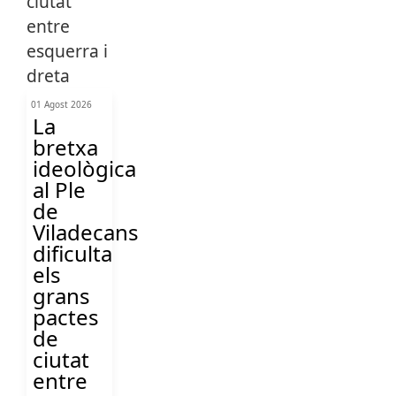
01 Agost 2026
La
bretxa
ideològica
al Ple
de
Viladecans
dificulta
els
grans
pactes
de
ciutat
entre