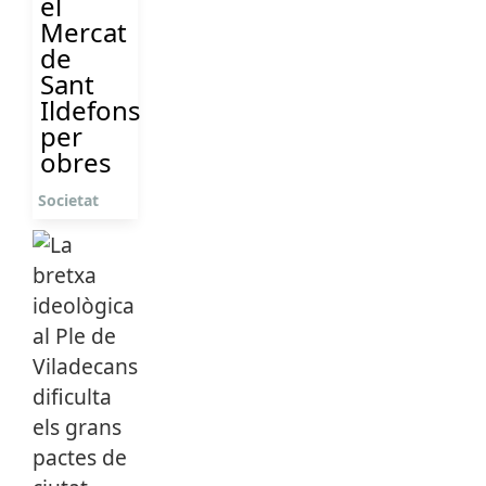
el
Mercat
de
Sant
Ildefons
per
obres
Societat