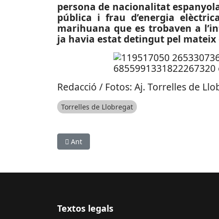
persona de nacionalitat espanyola
pública i frau d’energia elèctri
marihuana que es trobaven a l’inte
ja havia estat detingut pel mateix
Redacció / Fotos: Aj. Torrelles de Ll
Torrelles de Llobregat
Article anterior: SOCIETAT: L’Ajuntament de Gavà
Ant
Textos legals