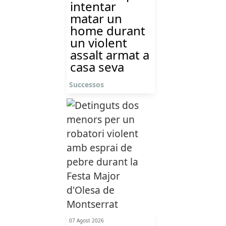
intentar
matar un
home durant
un violent
assalt armat a
casa seva
Successos
07 Agost 2026