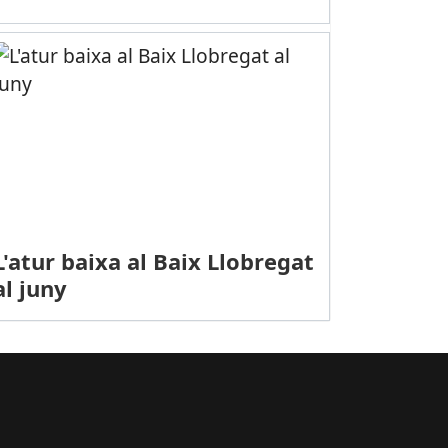
L'atur baixa al Baix Llobregat
al juny
PORTS (ATLETISME): El santboià Javier Delgado (FCB), campió d’Esp