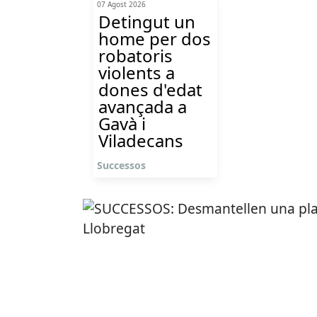
07 Agost 2026
Detingut un
home per dos
robatoris
violents a
dones d'edat
avançada a
Gavà i
Viladecans
Successos