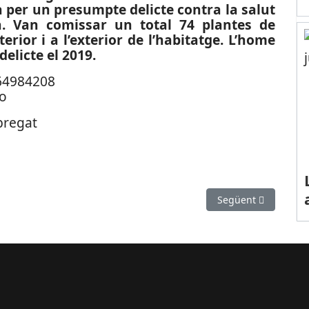
 per un presumpte delicte contra la salut
ca. Van comissar un total 74 plantes de
rior i a l’exterior de l’habitatge. L’home
 delicte
el 2019.
obregat
 reforça l’atenció a la ciutadania i la tramitació electrònica
Article següent: ES
Següent