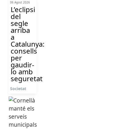
06 Agost 2026
L’eclipsi
del
segle
arriba
a
Catalunya:
consells
per
gaudir-
lo amb
seguretat
Societat