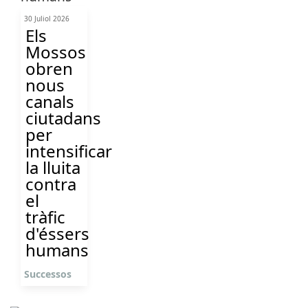
30 Juliol 2026
Els
Mossos
obren
nous
canals
ciutadans
per
intensificar
la lluita
contra
el
tràfic
d'éssers
humans
Successos