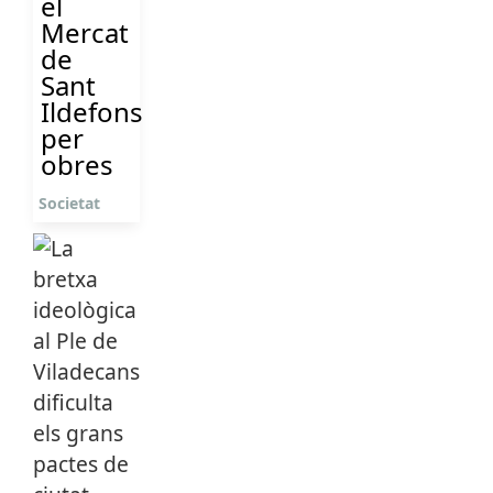
el
Mercat
de
Sant
Ildefons
per
obres
Societat