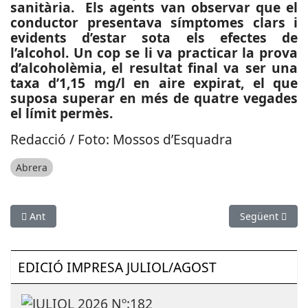
sanitària. Els agents van observar que el
conductor presentava símptomes clars i
evidents d’estar sota els efectes de
l’alcohol. Un cop se li va practicar la prova
d’alcoholèmia, el resultat final va ser una
taxa d’1,15 mg/l en aire expirat, el que
suposa superar en més de quatre vegades
el límit permès.
Redacció / Foto: Mossos d’Esquadra
Abrera
Article anterior: ESPORTS (ATLETISME): Ja està aquí la 4a edició
Article següen
Ant
Següent
EDICIÓ IMPRESA JULIOL/AGOST