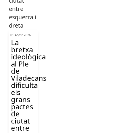
01 Agost 2026
La
bretxa
ideològica
al Ple
de
Viladecans
dificulta
els
grans
pactes
de
ciutat
entre