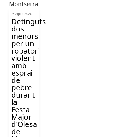
07 Agost 2026
Detinguts
dos
menors
per un
robatori
violent
amb
esprai
de
pebre
durant
la
Festa
Major
d'Olesa
de