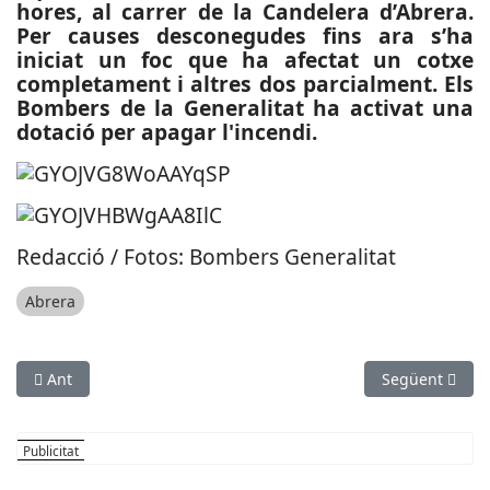
hores, al carrer de la Candelera d’Abrera.
Per causes desconegudes fins ara s’ha
iniciat un foc que ha afectat un cotxe
completament i altres dos parcialment. Els
Bombers de la Generalitat ha activat una
dotació per apagar l'incendi.
Redacció / Fotos: Bombers Generalitat
Abrera
Article anterior: ESPORTS (CABLE-WAKESKATE): La castelldefe
Article següen
Ant
Següent