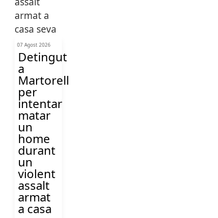
07 Agost 2026
Detingut
a
Martorell
per
intentar
matar
un
home
durant
un
violent
assalt
armat
a casa