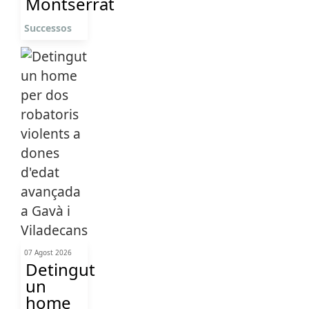
Montserrat
Successos
07 Agost 2026
Detingut
un
home