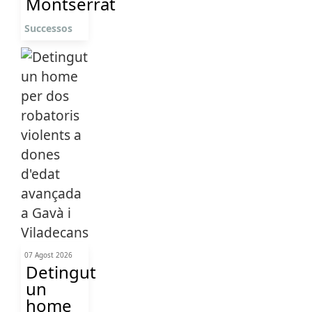
Montserrat
Successos
07 Agost 2026
Detingut
un
home