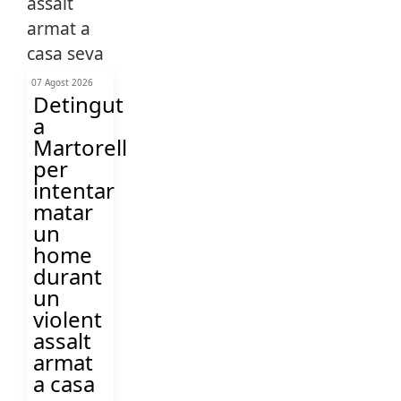
07 Agost 2026
Detingut
a
Martorell
per
intentar
matar
un
home
durant
un
violent
assalt
armat
a casa