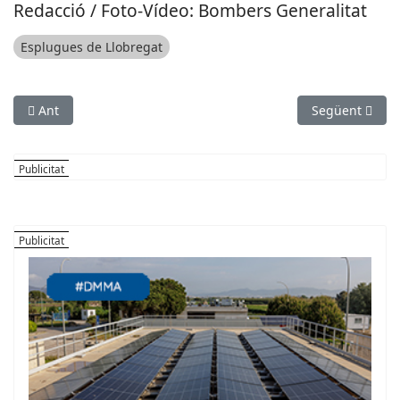
Redacció / Foto-Vídeo: Bombers Generalitat
Esplugues de Llobregat
Article anterior: SUCCESSOS: Incendi en un habitatge del Prat
Article següen
Ant
Següent