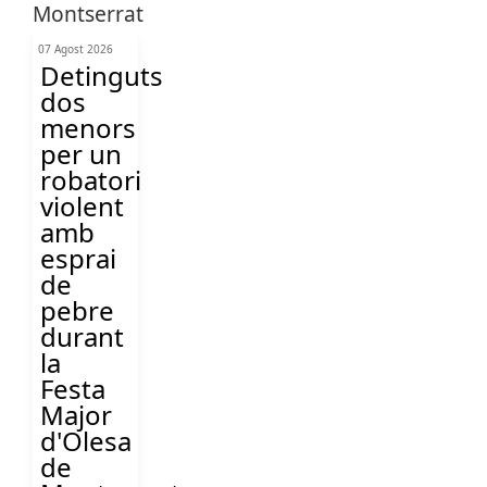
07 Agost 2026
Detinguts
dos
menors
per un
robatori
violent
amb
esprai
de
pebre
durant
la
Festa
Major
d'Olesa
de