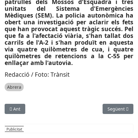
patrulles dels Mossos d'Esquadra i tres
unitats del Sistema d'Emergències
Mèdiques (SEM). La policia autonòmica ha
obert una investigació per aclarir els fets
que han provocat aquest tràgic succés. Pel
que fa a l'afectació viària, s'han tallat dos
carrils de l'A-2 i s'han produït en aquesta
via quatre quilòmetres de cua, i quatre
quilòmetres de retencions a la C-55 per
enllaçar amb l'autovia.
Redacció / Foto: Trànsit
Abrera
Article anterior: CULTURA: L’Ajuntament de Viladecans crea Lla
Article següe
Ant
Següent