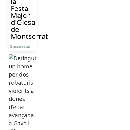
la
Festa
Major
d'Olesa
de
Montserrat
Successos