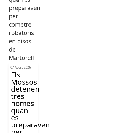
07 Agost 2026
Els
Mossos
detenen
tres
homes
quan
es
preparaven
per