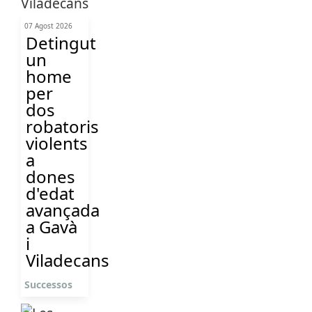
07 Agost 2026
Detingut
un
home
per
dos
robatoris
violents
a
dones
d'edat
avançada
a Gavà
i
Viladecans
Successos