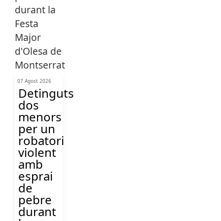
07 Agost 2026
Detinguts
dos
menors
per un
robatori
violent
amb
esprai
de
pebre
durant