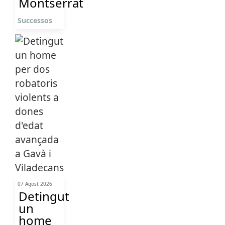
Montserrat
Successos
07 Agost 2026
Detingut
un
home