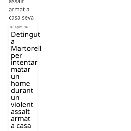
07 Agost 2026
Detingut
a
Martorell
per
intentar
matar
un
home
durant
un
violent
assalt
armat
a casa