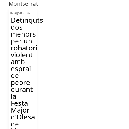
07 Agost 2026
Detinguts
dos
menors
per un
robatori
violent
amb
esprai
de
pebre
durant
la
Festa
Major
d'Olesa
de