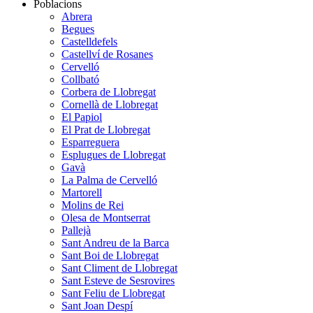
Poblacions
Abrera
Begues
Castelldefels
Castellví de Rosanes
Cervelló
Collbató
Corbera de Llobregat
Cornellà de Llobregat
El Papiol
El Prat de Llobregat
Esparreguera
Esplugues de Llobregat
Gavà
La Palma de Cervelló
Martorell
Molins de Rei
Olesa de Montserrat
Pallejà
Sant Andreu de la Barca
Sant Boi de Llobregat
Sant Climent de Llobregat
Sant Esteve de Sesrovires
Sant Feliu de Llobregat
Sant Joan Despí