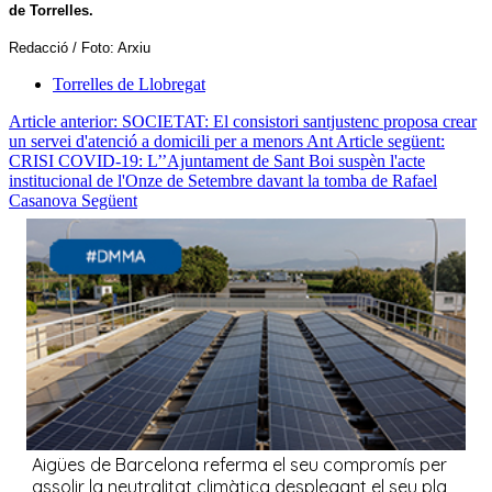
de Torrelles.
Redacció / Foto: Arxiu
Torrelles de Llobregat
Article anterior: SOCIETAT: El consistori santjustenc proposa crear
un servei d'atenció a domicili per a menors
Ant
Article següent:
CRISI COVID-19: L’’Ajuntament de Sant Boi suspèn l'acte
institucional de l'Onze de Setembre davant la tomba de Rafael
Casanova
Següent