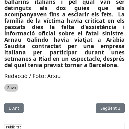
ballarins italians i pel qual van ser
detinguts els dos guies que els
acompanyaven fins a esclarir els fets. La
família de la víctima havia criticat en els
passats dies la falta d'assistència i
informació oficial sobre el fatal sinistre.
Arnau Galindo havia viatjat a Aràbia
Saudita contractat per una empresa
italiana per participar durant unes
setmanes a Riad en un espectacle, després
del qual tenia previst tornar a Barcelona.
Redacció / Foto: Arxiu
Gavà
Article anterior: ESPORTS (BÀSQUET, LEB OR): El CB Prat suma 
Article següen
Ant
Següent