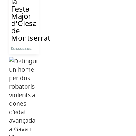
la
Festa
Major
d'Olesa
de
Montserrat
Successos