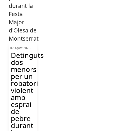
07 Agost 2026
Detinguts
dos
menors
per un
robatori
violent
amb
esprai
de
pebre
durant