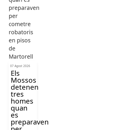
07 Agost 2026
Els
Mossos
detenen
tres
homes
quan
es
preparaven
per