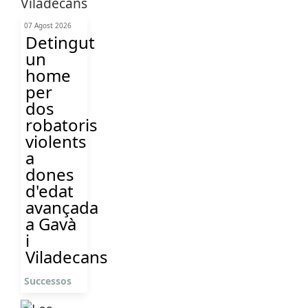
07 Agost 2026
Detingut
un
home
per
dos
robatoris
violents
a
dones
d'edat
avançada
a Gavà
i
Viladecans
Successos