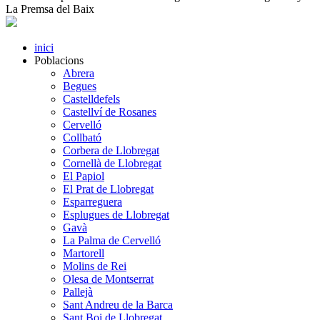
La Premsa del Baix
inici
Poblacions
Abrera
Begues
Castelldefels
Castellví de Rosanes
Cervelló
Collbató
Corbera de Llobregat
Cornellà de Llobregat
El Papiol
El Prat de Llobregat
Esparreguera
Esplugues de Llobregat
Gavà
La Palma de Cervelló
Martorell
Molins de Rei
Olesa de Montserrat
Pallejà
Sant Andreu de la Barca
Sant Boi de Llobregat