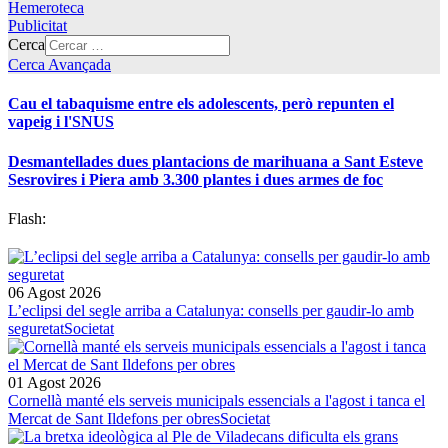
Hemeroteca
Publicitat
Cerca
Cerca Avançada
Cau el tabaquisme entre els adolescents, però repunten el
vapeig i l'SNUS
Desmantellades dues plantacions de marihuana a Sant Esteve
Sesrovires i Piera amb 3.300 plantes i dues armes de foc
Flash:
06 Agost 2026
L’eclipsi del segle arriba a Catalunya: consells per gaudir-lo amb
seguretat
Societat
01 Agost 2026
Cornellà manté els serveis municipals essencials a l'agost i tanca el
Mercat de Sant Ildefons per obres
Societat