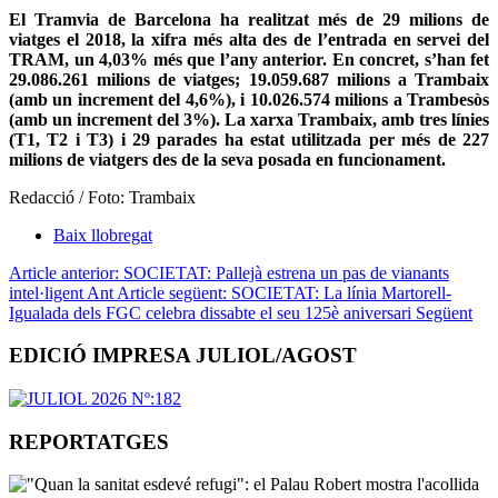
El Tramvia de Barcelona ha realitzat més de 29 milions de
viatges el 2018, la xifra més alta des de l’entrada en servei del
TRAM, un 4,03% més que l’any anterior. En concret, s’han fet
29.086.261 milions de viatges; 19.059.687 milions a Trambaix
(amb un increment del 4,6%), i 10.026.574 milions a Trambesòs
(amb un increment del 3%). La xarxa Trambaix, amb tres línies
(T1, T2 i T3) i 29 parades ha estat utilitzada per més de 227
milions de viatgers des de la seva posada en funcionament.
Redacció / Foto: Trambaix
Baix llobregat
Article anterior: SOCIETAT: Pallejà estrena un pas de vianants
intel·ligent
Ant
Article següent: SOCIETAT: La línia Martorell-
Igualada dels FGC celebra dissabte el seu 125è aniversari
Següent
EDICIÓ IMPRESA JULIOL/AGOST
REPORTATGES