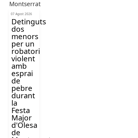
07 Agost 2026
Detinguts
dos
menors
per un
robatori
violent
amb
esprai
de
pebre
durant
la
Festa
Major
d'Olesa
de