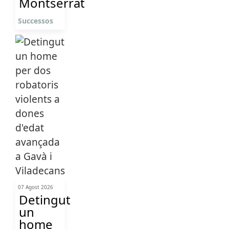
Montserrat
Successos
07 Agost 2026
Detingut
un
home