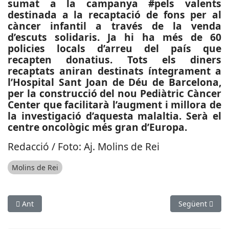
sumat a la campanya #pels valents
destinada a la recaptació de fons per al
càncer infantil a través de la venda
d’escuts solidaris. Ja hi ha més de 60
policies locals d’arreu del país que
recapten donatius. Tots els diners
recaptats aniran destinats íntegrament a
l’Hospital Sant Joan de Déu de Barcelona,
per la construcció del nou Pediàtric Càncer
Center que facilitarà l’augment i millora de
la investigació d’aquesta malaltia. Serà el
centre oncològic més gran d’Europa.
Redacció / Foto: Aj. Molins de Rei
Molins de Rei
Article anterior: CULTURA: Tot a punt per a la VII Setmana de l
Article següen
Ant
Següent