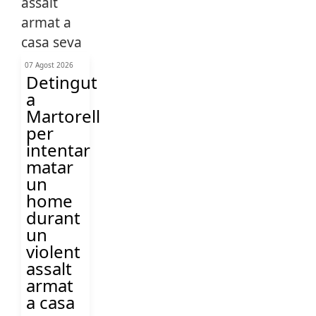
07 Agost 2026
Detingut
a
Martorell
per
intentar
matar
un
home
durant
un
violent
assalt
armat
a casa