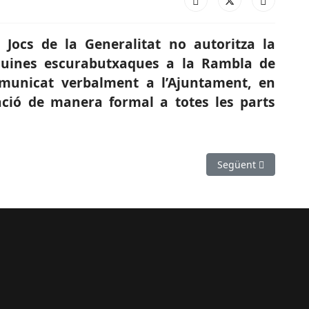
 Jocs de la Generalitat no autoritza la
màquines escurabutxaques a la Rambla de
municat verbalment a l’Ajuntament, en
ació de manera formal a totes les parts
llar d'acollida Magdalena Bonamich a Molins de Rei
Article següent: SOC
Següent