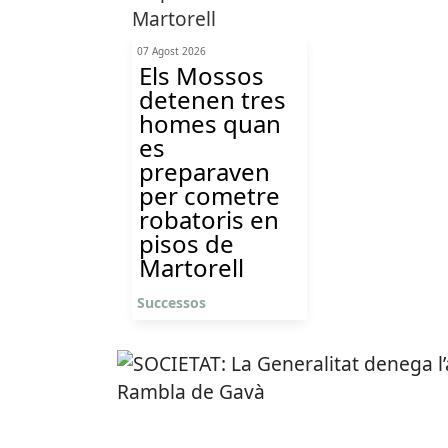
07 Agost 2026
Els Mossos
detenen tres
homes quan
es
preparaven
per cometre
robatoris en
pisos de
Martorell
Successos