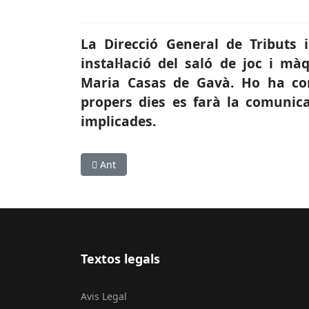
La Direcció General de Tributs i
instal·lació del saló de joc i 
Maria Casas de Gavà. Ho ha co
propers dies es farà la comunic
implicades.
Article anterior: SOCIETAT: Inauguració de la 
Ant
Textos legals
Avis Legal