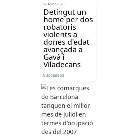
07 Agost 2026
Detingut un
home per dos
robatoris
violents a
dones d'edat
avançada a
Gavà i
Viladecans
Successos