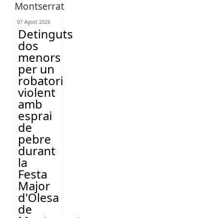
07 Agost 2026
Detinguts
dos
menors
per un
robatori
violent
amb
esprai
de
pebre
durant
la
Festa
Major
d'Olesa
de