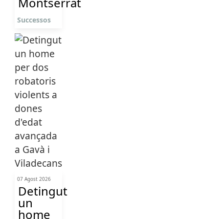
Montserrat
Successos
07 Agost 2026
Detingut
un
home