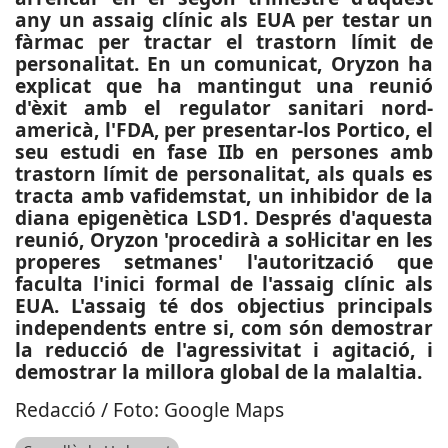
any un assaig clínic als EUA per testar un
fàrmac per tractar el trastorn límit de
personalitat. En un comunicat, Oryzon ha
explicat que ha mantingut una reunió
d'èxit amb el regulator sanitari nord-
americà, l'FDA, per presentar-los Portico, el
seu estudi en fase IIb en persones amb
trastorn límit de personalitat, als quals es
tracta amb vafidemstat, un inhibidor de la
diana epigenètica LSD1. Després d'aquesta
reunió, Oryzon 'procedirà a sol·licitar en les
properes setmanes' l'autorització que
faculta l'inici formal de l'assaig clínic als
EUA. L'assaig té dos objectius principals
independents entre si, com són demostrar
la reducció de l'agressivitat i agitació, i
demostrar la millora global de la malaltia.
Redacció / Foto: Google Maps