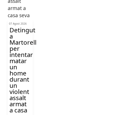
07 Agost 2026
Detingut
a
Martorell
per
intentar
matar
un
home
durant
un
violent
assalt
armat
a casa